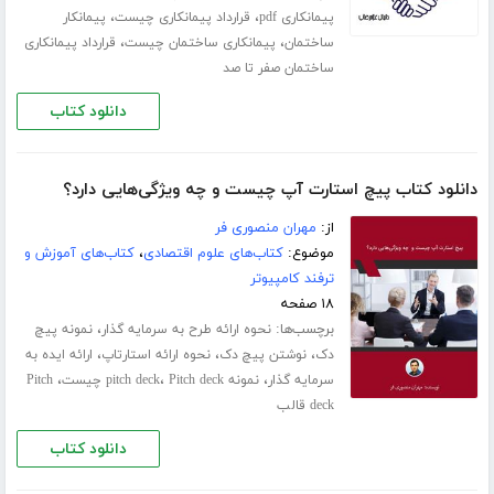
،
،
پیمانکاری pdf
قرارداد پیمانکاری چیست
پیمانکار
،
،
ساختمان
پیمانکاری ساختمان چیست
قرارداد پیمانکاری
ساختمان صفر تا صد
دانلود کتاب
دانلود کتاب پیچ استارت آپ چیست و چه ویژگی‌هایی دارد؟
از:
مهران منصوری فر
موضوع:
کتاب‌های علوم اقتصادی
،
کتاب‌های آموزش و
ترفند کامپیوتر
۱۸ صفحه
برچسب‌ها:
،
نحوه ارائه طرح به سرمایه گذار
نمونه پیچ
،
،
،
دک
نوشتن پیچ دک
نحوه ارائه استارتاپ
ارائه ایده به
،
،
،
سرمایه گذار
نمونه pitch deck
Pitch deck چیست
Pitch
deck قالب
دانلود کتاب