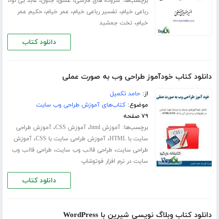
برچسب‌ها:
،
،
،
،
سروده های فارسی
عشق
جنون
عابد بی نوا
،
،
،
رباعی خیام
تفسیر رباعی خیام
عمر خیام
حکیم عمر
،
خیام
تخت جمشید
دانلود کتاب
دانلود کتاب خودآموز طراحی وب به صورت عملی
از:
حامد تکمیل
موضوع:
کتاب‌های آموزش طراحی وب سایت
۷۹ صفحه
برچسب‌ها:
،
،
آموزش html
آموزش CSS
آموزش طراحی
،
،
سایت با HTML
آموزش طراحی سایت با CSS
آموزش
،
،
طراحی سایت
طراحی قالب وب سایت
طراحی قالب وب
سایت در نرم افزار فوتوشاپ
دانلود کتاب
دانلود کتاب وبلاگ نویسی شیرین با WordPress