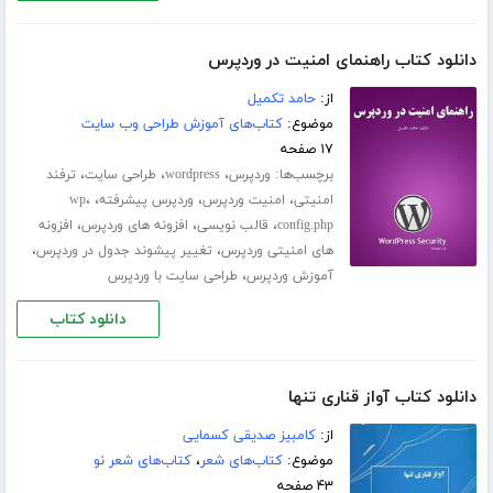
دانلود کتاب راهنمای امنیت در وردپرس
از:
حامد تکمیل
موضوع:
کتاب‌های آموزش طراحی وب سایت
۱۷ صفحه
برچسب‌ها:
،
،
،
وردپرس
wordpress
طراحی سایت
ترفند
،
،
،
،
امنیتی
امنیت وردپرس
وردپرس پیشرفته
wp
،
،
،
config.php
قالب نویسی
افزونه های وردپرس
افزونه
،
،
های امنیتی وردپرس
تغییر پیشوند جدول در وردپرس
،
آموزش وردپرس
طراحی سایت با وردپرس
دانلود کتاب
دانلود کتاب آواز قناری تنها
از:
کامبیز صدیقی کسمایی
موضوع:
کتاب‌های شعر
،
کتاب‌های شعر نو
۴۳ صفحه