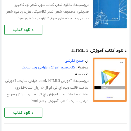
برچسب‌ها:
،
،
،
دانلود شعر
کتاب شهر
شعر نو
کامبیز
،
،
،
،
،
صدیقی
مجموعه شعر
شعر کلاسیک
غزل
رباعی
شعر
،
،
نیمایی
در جاده های سرخ شفق
در باد های سرد
دانلود کتاب
دانلود کتاب آموزش HTML 5
از:
حسن تفرشی
موضوع:
کتاب‌های آموزش طراحی وب سایت
۶۱ صفحه
برچسب‌ها:
،
،
،
آموزش html
HTML5
طراحی سایت
آموزش
،
،
،
ساخت قالب وب
اچ تی ام ال 5
زبان نشانه‌گذاری
،
،
ساخت صفحات وب
آموزش اچ تی ام ال
آموزش سریع
،
طراحی سایت
کتاب آموزش جامع html
دانلود کتاب