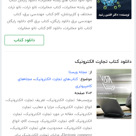
،
،
،
نانو
نانو
کتاب های رشته مخابرات
دانلود رایگان کتاب
،
،
،
های رشته مخابرات
کتاب مخابرات
نانو ذرات
نانو ذرات
،
،
مختلف و کاربردشان
pdf کتاب مهندسی برق
کتاب
،
،
مهندسی برق دانلود رایگان
کتاب برق pdf
دانلود رایگان
،
کتاب نانو مخابرات
دانلود pdf کتاب نانو مخابرات
دانلود کتاب
دانلود کتاب تجارت الکترونیک
از:
مجله ویستا
موضوع:
کتاب‌های تجارت الکترونیک
،
مجله‌های
کامپیوتری
۷۰۲ صفحه
برچسب‌ها:
،
،
تجارت الکترونیک
تعریف تجارت الکترونیک
،
انواع تجارت الکترونیک
مزایا و معایب تجارت
،
،
الکترونیک
مقاله در مورد تجارت الکترونیک
تجارت
،
،
الکترونیک pdf
تجارت الکترونیک چیست pdf
انواع
،
،
تجارت الکترونیک
محدودیت های تجارت الکترونیک
،
Electronic commerce
مزایای تجارت الکترونیک برای