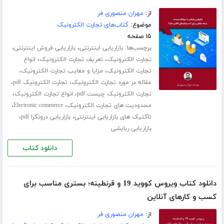
از:
مهران منصوری فر
موضوع:
کتاب‌های تجارت الکترونیک
۱۵ صفحه
برچسب‌ها:
،
،
بازاریابی اینترنتی
بازاریابی فروش اینترنتی
،
،
تجارت الکترونیک
تعریف تجارت الکترونیک
انواع
،
،
تجارت الکترونیک
مزایا و معایب تجارت الکترونیک
،
،
مقاله در مورد تجارت الکترونیک
تجارت الکترونیک pdf
،
،
تجارت الکترونیک چیست pdf
انواع تجارت الکترونیک
،
،
محدودیت های تجارت الکترونیک
Electronic commerce
،
،
تاکتیک های بازاریابی اینترنتی
بازاریابی درونگرا pdf
بازاریابی ربایشی
دانلود کتاب
دانلود کتاب ویروس کووید 19 و قرنطینه؛ بستری مناسب برای
کسب و کارهای آنلاین
از:
مهران منصوری فر