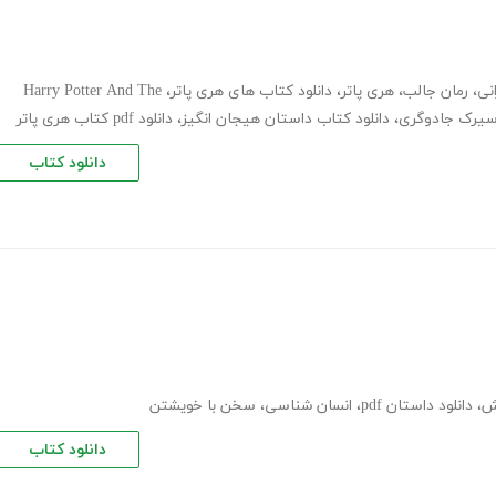
نی
،
رمان جالب
،
هری پاتر
،
دانلود کتاب های هری پاتر
،
Harry Potter And The
یرک جادوگری
،
دانلود کتاب داستان هیجان انگیز
،
دانلود pdf کتاب هری پاتر
دانلود کتاب
ش
،
دانلود داستان pdf
،
انسان شناسی
،
سخن با خویشتن
دانلود کتاب