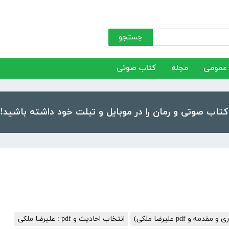
جستجو
عمومی
مجله
کتاب صوتی
ه و pdf علیرضا ملکی)
انتخاب احادیث و pdf : علیرضا ملکی