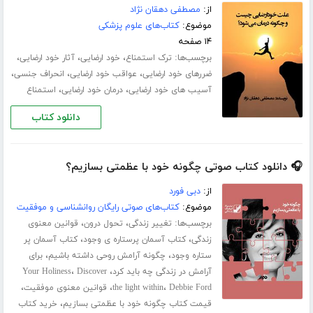
از:
مصطفی دهقان نژاد
موضوع:
کتاب‌های علوم پزشکی
۱۴ صفحه
برچسب‌ها:
،
،
،
ترک استمناع
خود ارضایی
آثار خود ارضایی
،
،
،
ضررهای خود ارضایی
عواقب خود ارضایی
انحراف جنسی
،
،
آسیب های خود ارضایی
درمان خود ارضایی
استمناع
دانلود کتاب
🎧 دانلود کتاب صوتی چگونه خود با عظمتی بسازیم؟
از:
دبی فورد
موضوع:
کتاب‌های صوتی رایگان روانشناسی و موفقیت
برچسب‌ها:
،
،
تغییر زندگی
تحول درون
قوانین معنوی
،
،
زندگی
کتاب آسمان پرستاره ی وجود
کتاب آسمان پر
،
،
ستاره وجود
چگونه آرامش روحی داشته باشیم
برای
،
،
آرامش در زندگی چه باید کرد
Discover
Your Holiness
،
،
،
Debbie Ford
the light within
قوانین معنوی موفقیت
،
قیمت کتاب چگونه خود با عظمتی بسازیم
خرید کتاب