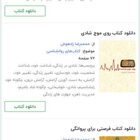
دانلود کتاب
دانلود کتاب روی موج شادی
از:
محمدرضا زادهوش
موضوع:
کتاب‌های روانشناسی
۷۲ صفحه
برچسب‌ها:
،
،
شادی در زندگی
شناخت خود
شناخت
،
،
،
،
شخصیت خود
خودسازی
تغییر زندگی
تغییر خود
،
،
،
آرامش
به دست آوردن آرامش
آرامش درون
چگونه خود
،
،
،
،
رابشناسیم
شادی
خوشبختی
چگونه شاد باشیم
،
مدیریت ذهن
مهارت های زندگی
دانلود کتاب
دانلود کتاب فرصتی برای پروانگی
از:
محمدرضا زادهوش