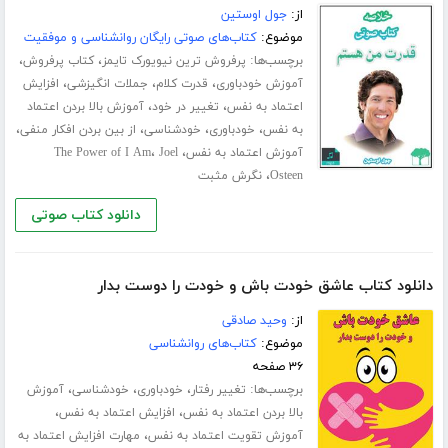
از:
جول اوستین
موضوع:
کتاب‌های صوتی رایگان روانشناسی و موفقیت
برچسب‌ها:
،
،
پرفروش ترین نیویورک تایمز
کتاب پرفروش
،
،
،
آموزش خودباوری
قدرت کلام
جملات انگیزشی
افزایش
،
،
اعتماد به نفس
تغییر در خود
آموزش بالا بردن اعتماد
،
،
،
،
به نفس
خودباوری
خودشناسی
از بین بردن افکار منفی
،
،
آموزش اعتماد به نفس
Joel
The Power of I Am
،
Osteen
نگرش مثبت
دانلود کتاب صوتی
دانلود کتاب عاشق خودت باش و خودت را دوست بدار
از:
وحید صادقی
موضوع:
کتاب‌های روانشناسی
۳۶ صفحه
برچسب‌ها:
،
،
،
تغییر رفتار
خودباوری
خودشناسی
آموزش
،
،
بالا بردن اعتماد به نفس
افزایش اعتماد به نفس
،
آموزش تقویت اعتماد به نفس
مهارت افزایش اعتماد به