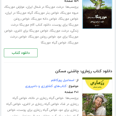
۱۵۹ صفحه
برچسب‌ها:
،
،
درخت مورینگا در شمال ایران
عوارض مورینگا
،
،
،
میوه مورینگا
خواص بذر مورینگا
گیاه مورینگا در ایران
،
،
خواص مورینگا
خواص دانه مورینگا
خواص روغن
،
مورینگا برای پوست
دانلود کتاب pdf مورینگا درخت
،
،
،
زندگی
درخت مورینگا
خواص مورینگا برای لاغری
خواص
،
،
مورینگا برای مو
خواص روغن مورینگا
خواص درخت
،
مورینگا
خواص گیاه مورینگا
دانلود کتاب
دانلود کتاب رزماری؛ چاشنی مسکن
از:
اسماعیل پورکاظم
موضوع:
کتاب‌های کشاورزی و دامپروری
۲۰۱ صفحه
برچسب‌ها:
،
خواص گیاه رزماری در خانه
خواص گیاه
،
،
رزماری در غذا
خواص گیاه رزماری در لاغری
خواص گیاه
،
،
رزماری برای مو
خواص گیاه رزماری برای پوست
خواص
،
،
گیاه رزماری برای کبد
عوارض مصرف دمنوش رزماری