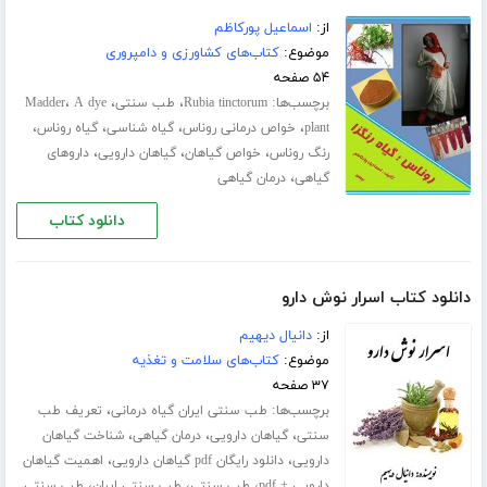
از:
اسماعیل پورکاظم
موضوع:
کتاب‌های کشاورزی و دامپروری
۵۴ صفحه
برچسب‌ها:
،
،
،
Rubia tinctorum
طب سنتی
A dye
Madder
،
،
،
،
plant
خواص درمانی روناس
گیاه شناسی
گیاه روناس
،
،
،
رنگ روناس
خواص گیاهان
گیاهان دارویی
داروهای
،
گیاهی
درمان گیاهی
دانلود کتاب
دانلود کتاب اسرار نوش دارو
از:
دانیال دیهیم
موضوع:
کتاب‌های سلامت و تغذیه
۳۷ صفحه
برچسب‌ها:
،
طب سنتی ایران گیاه درمانی
تعریف طب
،
،
،
سنتی
گیاهان دارویی
درمان گیاهی
شناخت گیاهان
،
،
دارویی
دانلود رایگان pdf گیاهان دارویی
اهمیت گیاهان
،
،
،
دارویی + pdf
طب سنتی
طب سنتی ایران
طب سنتی