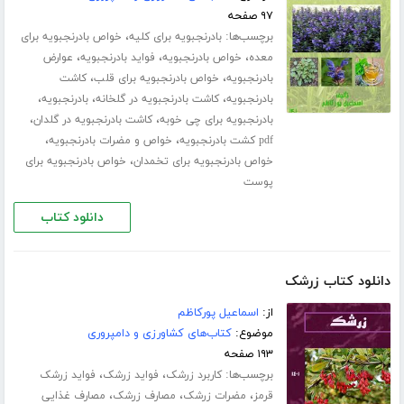
۹۷ صفحه
برچسب‌ها:
،
بادرنجبویه برای کلیه
خواص بادرنجبویه برای
،
،
،
معده
خواص بادرنجبویه
فواید بادرنجبویه
عوارض
،
،
بادرنجبویه
خواص بادرنجبویه برای قلب
کاشت
،
،
،
بادرنجبویه
کاشت بادرنجبویه در گلخانه
بادرنجبویه
،
،
بادرنجبویه برای چی خوبه
کاشت بادرنجبویه در گلدان
،
،
pdf کشت بادرنجبویه
خواص و مضرات بادرنجبویه
،
خواص بادرنجبویه برای تخمدان
خواص بادرنجبویه برای
پوست
دانلود کتاب
دانلود کتاب زرشک
از:
اسماعیل پورکاظم
موضوع:
کتاب‌های کشاورزی و دامپروری
۱۹۳ صفحه
برچسب‌ها:
،
،
کاربرد زرشک
فواید زرشک
فواید زرشک
،
،
،
قرمز
مضرات زرشک
مصارف زرشک
مصارف غذایی