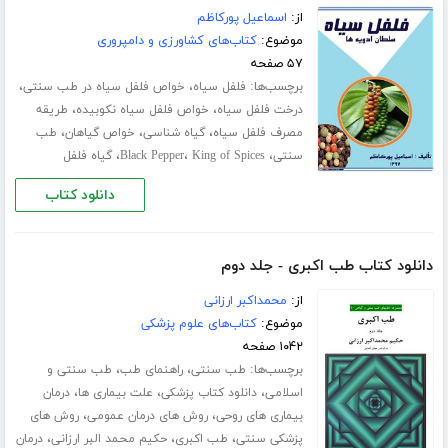
از:
اسماعیل پورکاظم
موضوع:
کتاب‌های کشاورزی و دامپروری
۵۷ صفحه
برچسب‌ها:
،
،
فلفل سیاه
خواص فلفل سیاه در طب سنتی
،
،
درخت فلفل سیاه
خواص فلفل سیاه نکوبیده
طریقه
،
،
،
مصرف فلفل سیاه
گیاه شناسی
خواص گیاهان
طب
،
،
،
سنتی
King of Spices
Black Pepper
گیاه فلفل
دانلود کتاب
دانلود کتاب طب اکبری - جلد دوم
از:
محمداکبر ارزانی
موضوع:
کتاب‌های علوم پزشکی
۱۰۴۲ صفحه
برچسب‌ها:
،
،
طب سنتی
راهنمای طب
طب سنتی و
،
،
،
اسلامی
دانلود کتاب پزشکی
علت بیماری ها
درمان
،
،
بیماری های روحی
روش های درمان عمومی
روش های
،
،
،
پزشکی سنتی
طب اکبری
حکیم محمد البر ارزانی
درمان