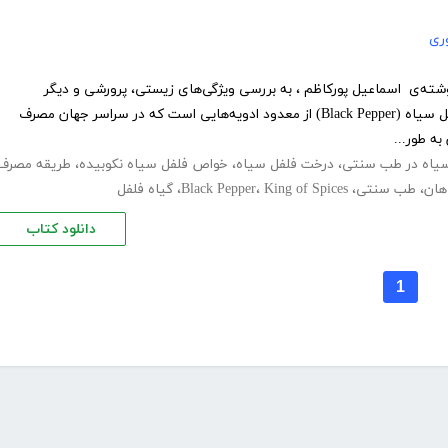
ری
شته‌ی اسماعیل پورکاظم ، به بررسی ویژگی‌های زیستی، پرورشی و دیگر
قابلیت‌های فلفل سیاه می‌پردازد. فلفل سیاه (Black Pepper) از معدود ادویه‌هایی است که در سراسر جهان مصرف
به طور...
یاه در طب سنتی
،
درخت فلفل سیاه
،
خواص فلفل سیاه نکوبیده
،
طریقه مصرف
هان
،
طب سنتی
،
King of Spices
،
Black Pepper
،
گیاه فلفل
دانلود کتاب
1