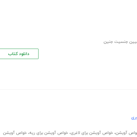
یین جنسیت جنین
دانلود کتاب
ری
اص آویشن
،
خواص آویشن برای لاغری
،
خواص آویشن برای ریه
،
خواص آویشن