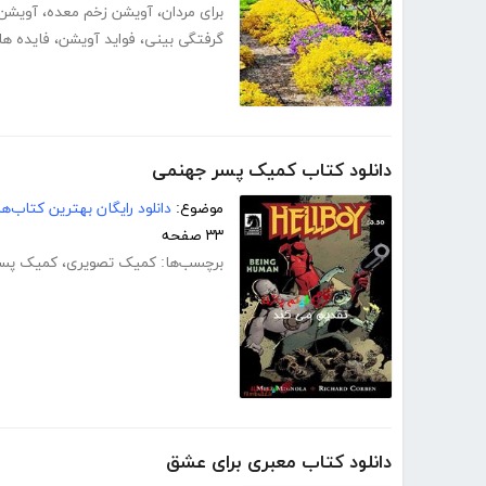
برای مردان
،
آویشن زخم معده
،
آویشن
گرفتگی بینی
،
فواید آویشن
،
فایده ه
دانلود کتاب کمیک پسر جهنمی
موضوع:
دانلود رایگان بهترین کتاب‌
۳۳ صفحه
برچسب‌ها:
کمیک تصویری
،
کمیک پسر
دانلود کتاب معبری برای عشق