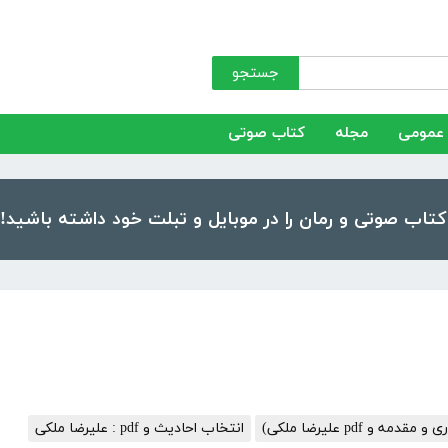
جستجو
عمومی
مجله
کتاب صوتی
ه و pdf علیرضا ملکی)
انتخاب احادیث و pdf : علیرضا ملکی