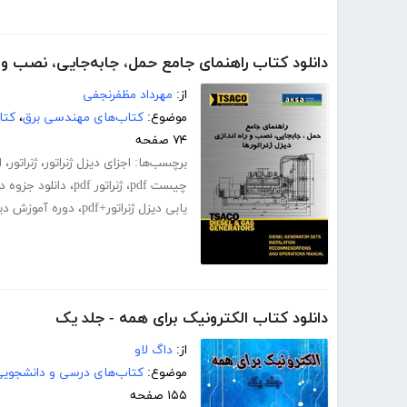
دانلود کتاب راهنمای جامع حمل، جابه‌جایی، نصب و راه‌
از:
مهرداد مظفرنجفی
موضوع:
کتاب‌های مهندسی برق
،
کتا
۷۴ صفحه
برچسب‌ها:
اجزای دیزل ژنراتور
،
ژنراتور
،
ا
چیست pdf
،
ژنراتور pdf
،
دانلود جزوه دی
یابی دیزل ژنراتور+pdf
،
دوره آموزش دیزل
دانلود کتاب الکترونیک برای همه - جلد یک
از:
داگ لاو
موضوع:
کتاب‌های درسی و دانشجوی
۱۵۵ صفحه