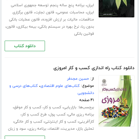
،
ایران
برنامه پنج ساله پنجم توسعه جمهوری اسلامی
،
،
،
ایران
محاسبات عمومی
قانون تجارت
قانون برگزاری
،
،
مناقصات
مالیات بر ارزش افزوده
قانون عملیات بانکی
،
،
،
،
بدون ربا
نرخ بهره در سیستم بانکی
بیمه بیکاری
قانون
قوانین بانکی
دانلود کتاب
دانلود کتاب راه اندازی کسب و کار امروزی
از:
حسین مجدفر
موضوع:
کتاب‌های علوم اقتصادی
،
کتاب‌های درسی و
دانشجویی
۴۱ صفحه
برچسب‌ها:
،
،
،
بازاریابی
کسب و کار
کسب و کار موفق
،
،
،
برنامه ریزی مالی
کسب پول
طرح کسب و کار
،
،
،
کارآفرینی
کسب و کار اینترنتی
کسب و کار خانگی
،
،
،
،
تحلیل بازار
مدیریت
اقتصاد
برنامه ریزی
سود و زیان