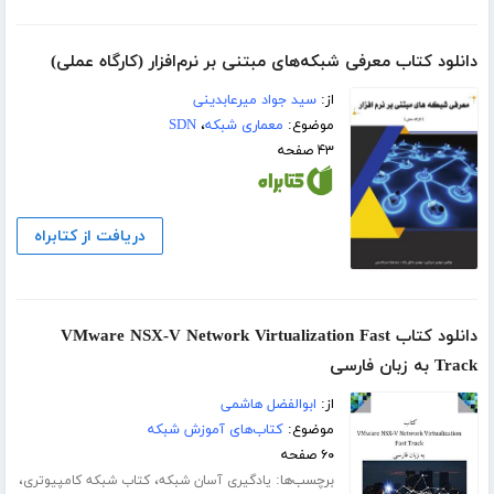
دانلود کتاب معرفی شبکه‌های مبتنی بر نرم‌افزار (کارگاه عملی)
از:
سید جواد میرعابدینی
موضوع:
معماری شبکه
،
SDN
۴۳ صفحه
دریافت از کتابراه
دانلود کتاب VMware NSX-V Network Virtualization Fast
Track به زبان فارسی
از:
ابوالفضل هاشمی
موضوع:
کتاب‌های آموزش شبکه
۶۰ صفحه
برچسب‌ها:
،
،
یادگیری آسان شبکه
کتاب شبکه کامپیوتری