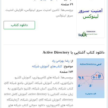
۲۹ صفحه
برچسب‌ها:
،
تامین امنیت سرور لینوکس
افزایش امنیت
سرور لینوکس
دانلود کتاب
دانلود کتاب آشنایی با Active Directory
از:
رضا بهرامی راد
موضوع:
کتاب‌های آموزش شبکه
۱۷۴ صفحه
برچسب‌ها:
،
شبکه های کامپیوتری
آموزش اکتیو
،
،
،
دایرکتوری
کتاب آموزش شبکه
آموزش جامع شبکه pdf
،
،
کتاب شبکه
یادگیری آسان شبکه
اکتیو دایرکتوری به
،
،
زبان ساده
آشنایی با active directory
آموزش کامل active
،
،
،
directory
آموزش شبکه pdf
آموزش شبکه
آزمایشگاه
،
شبکه های کامپیوتری
دانلود مجانی کتاب شبکه های