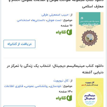
دانلود کتاب مجموعه سوالات هوش و اطلاعات عمومی احکام و
معارف اسلامی
از:
حبیب اسمعیلی طرقی
موضوع:
تست هوش
،
دانستنی‌ها
،
استخدامی
۹۶ صفحه
دریافت از کتابراه
دانلود کتاب مینیمالیسم دیجیتال: انتخاب یک زندگی با تمرکز در
دنیایی آشفته
از:
کال نیوپورت
موضوع:
خودسازی
،
روانشناسی عمومی
،
فناوری اطلاعات
۲۴۰ صفحه