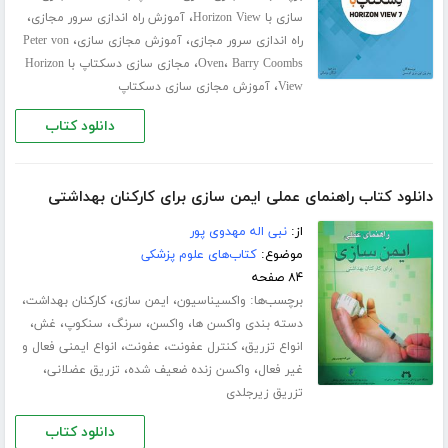
،
،
سازی با Horizon View
آموزش راه اندازی سرور مجازی
،
،
راه اندازی سرور مجازی
آموزش مجازی سازی
Peter von
،
،
Barry Coombs
Oven
مجازی سازی دسکتاپ با Horizon
،
View
آموزش مجازی سازی دسکتاپ
دانلود کتاب
دانلود کتاب راهنمای عملی ایمن سازی برای کارکنان بهداشتی
از:
نبی اله مهدوی پور
موضوع:
کتاب‌های علوم پزشکی
۸۴ صفحه
برچسب‌ها:
،
،
،
واکسیناسیون
ایمن سازی
کارکنان بهداشت
،
،
،
،
،
دسته بندی واکسن ها
واکسن
سرنگ
سنکوپ
غش
،
،
،
انواع تزریق
کنترل عفونت
عفونت
انواع ایمنی فعال و
،
،
،
غیر فعال
واکسن زنده ضعیف شده
تزریق عضلانی
تزریق زیرجلدی
دانلود کتاب