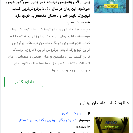
پس از قتل والدینش دزدیده و در جایی اسرارآمیز حبس
می‌شود. این رمان در سال 2019 پرفروش‌ترین کتاب
نیویورک تایمز شد و داستان منحصر به فردی دارد.
شخصیت اصلی...
برچسب‌ها:
،
،
داستان و رمان ترسناک
رمان ترسناک
رمان
،
،
،
موسسه
دانلود رمان موسسه
رمان ژانر وحشت
دانلود
،
،
کتاب های استیون کینگ
داستان ترسناک
پرفروش
،
،
ترین نیویورک تایمز
پرفروش ترین آمازون
ترسناک
،
،
ترین کتاب سال
داستان و رمان جنایی و معمایی
رمان
،
،
ترسناک منتخب گودریدز
The Institute
دانلود رمان
،
خارجی
رمان خارجی معروف
دانلود کتاب
دانلود کتاب داستان روانی
از:
رسول خردمندی
موضوع:
دانلود رایگان بهترین کتاب‌های داستان
۱۶ صفحه