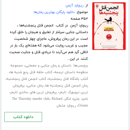
از:
ریچارد آزمن
موضوع:
دانلود رایگان بهترین رمان‌ها
۳۵۲ صفحه
ریچارد آزمن در کتاب انجمن قتل پنجشنبه‌ها ،
داستانی جنایی سرشار از تعلیق و هیجان را خلق کرده
است. در این رمان پرفروش، ماجرای چهار شخصیت
عجیب و غریب روایت می‌شود که هفته‌ای یک بار در
اتاقی گرد هم می‌آیند تا درباه‌ی قتل و جنایت صحبت
کنند. در این...
برچسب‌ها:
،
داستان و رمان جنایی و معمایی
مجموعه
،
،
منظومه داستان ترجمه
کتاب حلقه قتل پنج شنبه ها
،
،
کتاب باشگاه قتل پنجشنبه
کتاب انجمن قتل پنجشنبه
،
،
رمان انجمن قتل پنجشنبه ها
رمان جنایی
پرفروش
،
،
ترین نیویورک تایمز
پرفروش ترین های ساندی تایمز
،
،
نامزد جایزه ادگار
Richard
The Thursday murder club
،
Osman
ریچارد عثمان
دانلود کتاب