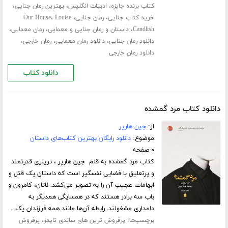
،
،
کتاب برنده جایزه، ادبیات انگلیس
بهترین رمان جنایی
،
،
،
خرید کتاب جنایی
رمان جنایی
Louise
Our House
،
،
،
Candlish
داستان و رمان جنایی و معمایی
رمان معمایی
،
،
،
دانلود رمان جنایی
دانلود رمان معمایی
رمان خارجی
دانلود رمان خارجی
دانلود کتاب
دانلود کتاب مرد گمشده
از:
جین هارپر
موضوع:
دانلود رایگان بهترین کتاب‌های داستان
۰ صفحه
کتاب مرد گمشده به قلم جین هارپر ، تریلری قدرتمند
و پرتعلیق با فضایی نفسگیر است که داستان یک قتل و
ابهامات عجیب آن را به تصویر می‌کشد. ناتان، کامرون و
باب سه برادر هستند که در همسایگی همدیگر به
دامداری مشغولند. رابطه آن‌ها مانند همه فرزندان یک...
برچسب‌ها:
،
پرفروش ترین های ساندی تایمز
پرفروش