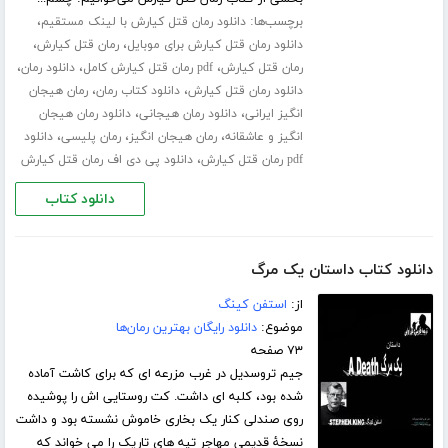
برچسب‌ها:
،
دانلود رمان قتل کیارش با لینک مستقیم
،
،
دانلود رمان قتل کیارش برای موبایل
رمان قتل کیارش
،
،
،
رمان قتل کیارش
pdf رمان قتل کیارش کامل
دانلود رمان
،
،
دانلود رمان قتل کیارش
دانلود کتاب رمان
رمان هیجان
،
،
انگیز ایرانی
دانلود رمان هیجانی
دانلود رمان هیجان
،
،
،
انگیز و عاشقانه
رمان هیجان انگیز
رمان پلیسی
دانلود
،
pdf رمان قتل کیارش
دانلود پی دی اف رمان قتل کیارش
دانلود کتاب
دانلود کتاب داستان یک مرگ
از:
استفن کینگ
موضوع:
دانلود رایگان بهترین رمان‌ها
۷۳ صفحه
جیم تروسدیل در غرب مزرعه ای که برای کاشت آماده
شده بود، کلبه ای داشت. کت روستایی اش را پوشیده
روی صندلی کنار یک بخاری خاموش نشسته بود و داشت
نسخۀ قدیمی مهاجر تپه های تاریک را می خواند که