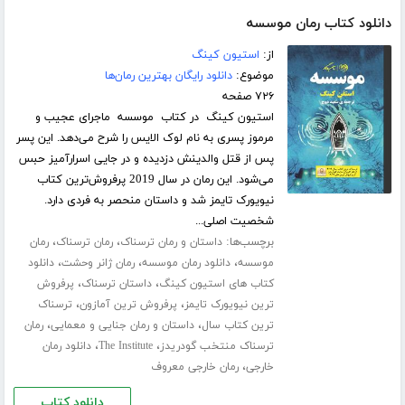
دانلود کتاب رمان موسسه
از:
استیون کینگ
موضوع:
دانلود رایگان بهترین رمان‌ها
۷۲۶ صفحه
استیون کینگ در کتاب موسسه ماجرای عجیب و
مرموز پسری به نام لوک الایس را شرح می‌دهد. این پسر
پس از قتل والدینش دزدیده و در جایی اسرارآمیز حبس
می‌شود. این رمان در سال 2019 پرفروش‌ترین کتاب
نیویورک تایمز شد و داستان منحصر به فردی دارد.
شخصیت اصلی...
برچسب‌ها:
،
،
داستان و رمان ترسناک
رمان ترسناک
رمان
،
،
،
موسسه
دانلود رمان موسسه
رمان ژانر وحشت
دانلود
،
،
کتاب های استیون کینگ
داستان ترسناک
پرفروش
،
،
ترین نیویورک تایمز
پرفروش ترین آمازون
ترسناک
،
،
ترین کتاب سال
داستان و رمان جنایی و معمایی
رمان
،
،
ترسناک منتخب گودریدز
The Institute
دانلود رمان
،
خارجی
رمان خارجی معروف
دانلود کتاب