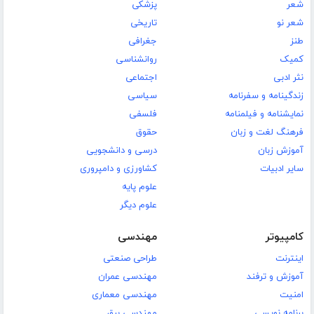
شعر
پزشکی
شعر نو
تاریخی
طنز
جغرافی
کمیک
روانشناسی
نثر ادبی
اجتماعی
زندگینامه و سفرنامه
سیاسی
نمایشنامه و فیلمنامه
فلسفی
فرهنگ لغت و زبان
حقوق
آموزش زبان
درسی و دانشجویی
سایر ادبیات
کشاورزی و دامپروری
علوم پایه
علوم دیگر
کامپیوتر
مهندسی
اینترنت
طراحی صنعتی
آموزش و ترفند
مهندسی عمران
امنیت
مهندسی معماری
برنامه نویسی
مهندسی برق