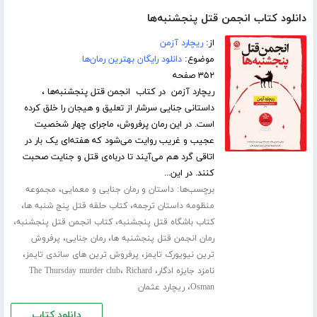
دانلود کتاب انجمن قتل پنجشنبه‌ها
از:
ریچارد آزمن
موضوع:
دانلود رایگان بهترین رمان‌ها
۳۵۲ صفحه
ریچارد آزمن در کتاب انجمن قتل پنجشنبه‌ها ،
داستانی جنایی سرشار از تعلیق و هیجان را خلق کرده
است. در این رمان پرفروش، ماجرای چهار شخصیت
عجیب و غریب روایت می‌شود که هفته‌ای یک بار در
اتاقی گرد هم می‌آیند تا درباه‌ی قتل و جنایت صحبت
کنند. در این...
برچسب‌ها:
،
داستان و رمان جنایی و معمایی
مجموعه
،
،
منظومه داستان ترجمه
کتاب حلقه قتل پنج شنبه ها
،
،
کتاب باشگاه قتل پنجشنبه
کتاب انجمن قتل پنجشنبه
،
،
رمان انجمن قتل پنجشنبه ها
رمان جنایی
پرفروش
،
،
ترین نیویورک تایمز
پرفروش ترین های ساندی تایمز
،
،
نامزد جایزه ادگار
Richard
The Thursday murder club
،
Osman
ریچارد عثمان
دانلود کتاب