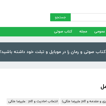
جستجو
عمومی
مجله
کتاب صوتی
ه و pdf علیرضا ملکی)
انتخاب احادیث و pdf : علیرضا ملکی