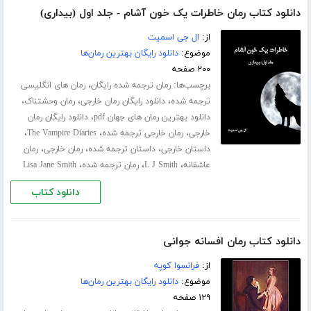
دانلود کتاب رمان خاطرات یک خون آشام - جلد اول (بیداری)
از:
ال جی اسمیت
موضوع:
دانلود رایگان بهترین رمان‌ها
۲۰۰ صفحه
برچسب‌ها:
،
رمان ترجمه شده رایگان
رمان های انگلیسی
،
،
،
ترجمه شده
دانلود رایگان رمان خارجی
رمان وحشتناک
،
دانلود بهترین رمان های جهان pdf
دانلود رایگان رمان
،
،
،
خارجی
رمان خارجی ترجمه شده
The Vampire Diaries
،
،
،
داستان خارجی
داستان ترجمه شده
رمان خارجی
رمان
،
،
،
عاشقانه
L J Smith
رمان ترجمه شده
Lisa Jane Smith
دانلود کتاب
دانلود کتاب رمان افسانه جوانی
از:
فرانسوا کوپه
موضوع:
دانلود رایگان بهترین رمان‌ها
۱۲۹ صفحه