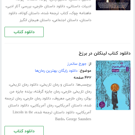
،
،
،
ادبیات داستانی
دانلود داستان خارجی
بررسی آثار ادبی
،
،
،
ماهنامه چوک
کتاب ترجمه شده
داستان کوتاه
دانلود
،
،
داستان
داستان اجتماعی
داستان هیجان انگیز
دانلود کتاب
دانلود کتاب لینکلن در برزخ
از:
جورج ساندرز
موضوع:
دانلود رایگان بهترین رمان‌ها
۴۳۲ صفحه
برچسب‌ها:
،
،
داستان و رمان تاریخی
دانلود رمان تاریخی
،
،
رمان تاریخی خارجی
رمان جایزه گرفته
برنده جایزه من
،
،
،
بوکر
رمان خارجی معروف
دانلود رمان خارجی
رمان ترجمه
،
،
،
شده
داستان آمریکایی
رمان آمریکایی
دانلود داستان
،
،
آمریکایی
دانلود داستان ترجمه شده
Lincoln in the
،
Bardo
George Saunders
دانلود کتاب