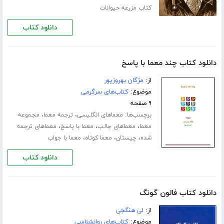
کتاب مزرعه حیوانات
دانلود کتاب
دانلود کتاب چند معما با پاسخ
از:
مژگان بهروزپور
موضوع:
کتاب‌های سرگرمی
۹ صفحه
برچسب‌ها:
،
،
معماهای انگلیسی
ترجمه معما
مجموعه
،
،
،
معما
معماهای جالب
معما با پاسخ
معماهای ترجمه
،
،
،
شده
چیستان
معما کوتاه
معما با جواب
دانلود کتاب
دانلود کتاب فالون گونگ
از:
لی هنگجی
موضوع:
کتاب‌های روانشناسی