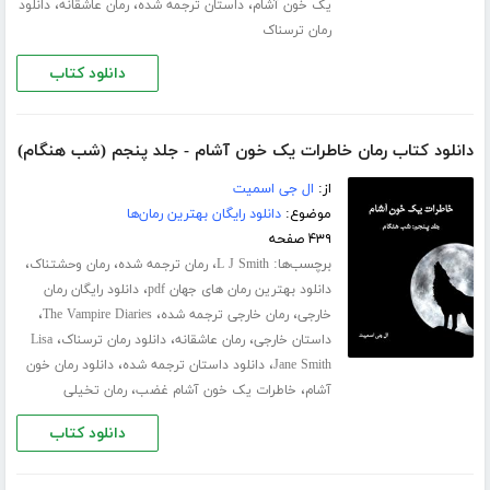
،
،
،
یک خون آشام
داستان ترجمه شده
رمان عاشقانه
دانلود
رمان ترسناک
دانلود کتاب
دانلود کتاب رمان خاطرات یک خون آشام - جلد پنجم (شب هنگام)
از:
ال جی اسمیت
موضوع:
دانلود رایگان بهترین رمان‌ها
۴۳۹ صفحه
برچسب‌ها:
،
،
،
L J Smith
رمان ترجمه شده
رمان وحشتناک
،
دانلود بهترین رمان های جهان pdf
دانلود رایگان رمان
،
،
،
خارجی
رمان خارجی ترجمه شده
The Vampire Diaries
،
،
،
داستان خارجی
رمان عاشقانه
دانلود رمان ترسناک
Lisa
،
،
Jane Smith
دانلود داستان ترجمه شده
دانلود رمان خون
،
،
آشام
خاطرات یک خون آشام غضب
رمان تخیلی
دانلود کتاب