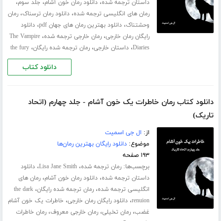
،
،
،
داستان ترجمه شده
دانلود رمان خون آشام
جلد سوم
،
،
رمان های انگلیسی ترجمه شده
دانلود رمان ترسناک
رمان
،
،
وحشتناک
دانلود بهترین رمان های جهان pdf
دانلود
،
،
رایگان رمان خارجی
رمان خارجی ترجمه شده
The Vampire
،
،
،
Diaries
داستان خارجی
رمان ترجمه شده رایگان
the fury
دانلود کتاب
دانلود کتاب رمان خاطرات یک خون آشام - جلد چهارم (اتحاد
تاریک)
از:
ال جی اسمیت
موضوع:
دانلود رایگان بهترین رمان‌ها
۱۹۳ صفحه
برچسب‌ها:
،
،
رمان ترجمه شده
Lisa Jane Smith
دانلود
،
،
داستان ترجمه شده
دانلود رمان خون آشام
رمان های
،
،
انگلیسی ترجمه شده
رمان ترجمه شده رایگان
the dark
،
،
renuion
دانلود رایگان رمان خارجی
خاطرات یک خون آشام
،
،
،
غضب
رمان تخیلی
رمان خارجی معروف
رمان خاطرات