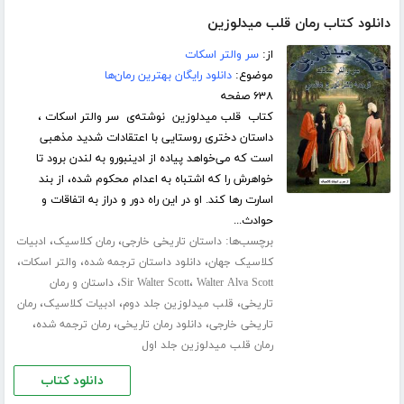
دانلود کتاب رمان قلب میدلوزین
از:
سر والتر اسکات
موضوع:
دانلود رایگان بهترین رمان‌ها
۶۳۸ صفحه
کتاب قلب میدلوزین نوشته‌ی سر والتر اسکات ،
داستان دختری روستایی با اعتقادات شدید مذهبی
است که می‌خواهد پیاده از ادینبورو به لندن برود تا
خواهرش را که اشتباه به اعدام محکوم شده، از بند
اسارت رها کند. او در این راه دور و دراز به اتفاقات و
حوادث...
برچسب‌ها:
،
،
داستان تاریخی خارجی
رمان کلاسیک
ادبیات
،
،
،
کلاسیک جهان
دانلود داستان ترجمه شده
والتر اسکات
،
،
Walter Alva Scott
Sir Walter Scott
داستان و رمان
،
،
،
تاریخی
قلب میدلوزین جلد دوم
ادبیات کلاسیک
رمان
،
،
،
تاریخی خارجی
دانلود رمان تاریخی
رمان ترجمه شده
رمان قلب میدلوزین جلد اول
دانلود کتاب