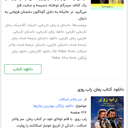
یک کلاف سردرگم توطئه، دسیسه و جنایت قرار
می‌گیرد. در حالیکه به دلایل گوناگون دشمنان فراوانی به
دنبال...
برچسب‌ها:
،
،
داستان و رمان تاریخی
ادبیات کلاسیک
رمان
،
،
تاریخی خارجی
دانلود رمان تاریخی
داستان تاریخی
،
،
،
خارجی
رمان خارجی
دانلود داستان ترجمه شده
رمان
،
،
،
ترجمه شده
داستان خارجی
داستان ترجمه شده
والتر
،
،
،
اسکات
Sir Walter Scott
دانلود pdf رمان
دانلود رمان
،
رایگان
Walter Alva Scott
دانلود کتاب
دانلود کتاب رمان راب روی
از:
سر والتر اسکات
موضوع:
دانلود رایگان بهترین رمان‌ها
۷۱۷ صفحه
راب روی با قلم توانای خود در کتاب رمان سر والتر
اسکات ، اندکی از تاریخ خونبار اسکاتلند را روایت