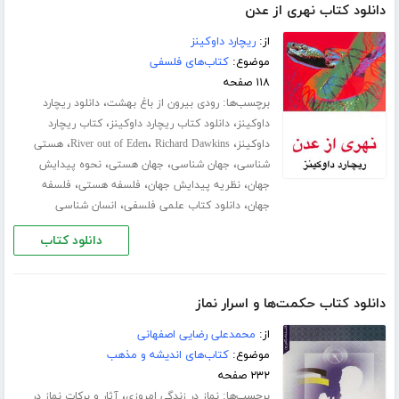
دانلود کتاب نهری از عدن
از:
ریچارد داوکینز
موضوع:
کتاب‌های فلسفی
۱۱۸ صفحه
برچسب‌ها:
،
رودی بیرون از باغ بهشت
دانلود ریچارد
،
،
داوکینز
دانلود کتاب ریچارد داوکینز
کتاب ریچارد
،
،
،
داوکینز
Richard Dawkins
River out of Eden
هستی
،
،
،
شناسی
جهان شناسی
جهان هستی
نحوه پیدایش
،
،
،
جهان
نظریه پیدایش جهان
فلسفه هستی
فلسفه
،
،
جهان
دانلود کتاب علمی فلسفی
انسان شناسی
دانلود کتاب
دانلود کتاب حکمت‌ها و اسرار نماز
از:
محمدعلی رضایی اصفهانی
موضوع:
کتاب‌های اندیشه و مذهب
۲۳۲ صفحه
برچسب‌ها:
،
نماز در زندگی امروزی
آثار و برکات نماز در