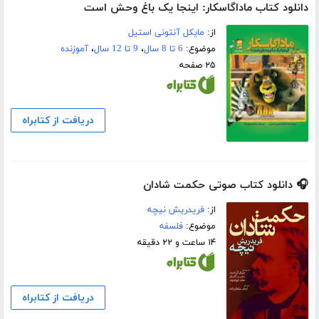
دانلود کتاب ماداگاسکار: اینجا یک باغ وحش است
از:
مایکل آنتونی استیل
موضوع:
6 تا 8 سال
،
9 تا 12 سال
،
آموزنده
۲۵ صفحه
دریافت از کتابراه
🎧 دانلود کتاب صوتی حکمت شادان
از:
فریدریش نیچه
موضوع:
فلسفه
۱۴ ساعت و ۲۲ دقیقه
دریافت از کتابراه