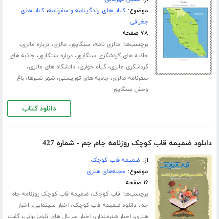
موضوع:
کتاب‌های زندگینامه و سفرنامه
،
کتاب‌های
جغرافی
۷۸ صفحه
برچسب‌ها:
،
،
،
،
مالزی نامه
سنگاپور
مالزی
درباره مالزی
،
،
جاذبه های گردشگری سنگاپور
درباره سنگاپور
جاذبه های
،
،
،
گردشگری مالزی
گیاه خواری
دانشگاه های مالزی
،
،
،
سفرنامه مالزی
جاذبه های توریستی
شهر شیرها
باغ
وحش سنگاپور
دانلود کتاب
دانلود ضمیمه قاب کوچک روزنامه جام جم - شماره 427
از:
ضمیمه قاب کوچک
موضوع:
مجله‌های هنری
۱۶ صفحه
برچسب‌ها:
،
قاب کوچک
ضمیمه قاب کوچک روزنامه جام
،
،
،
جم
دانلود ضمیمه قاب کوچک
اخبار سینمایی
اخبار
،
،
،
هنری
اخبار هنرمندان
اخبار سریال های تلویزیونی
گفت