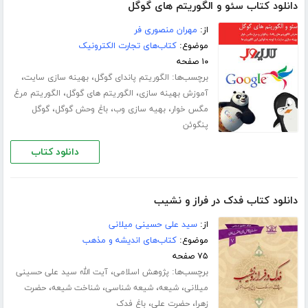
دانلود کتاب سئو و الگوریتم های گوگل
از:
مهران منصوری فر
موضوع:
کتاب‌های تجارت الکترونیک
۱۰ صفحه
برچسب‌ها:
،
،
الگوریتم پاندای گوگل
بهینه سازی سایت
،
،
آموزش بهینه سازی
الگوریتم های گوگل
الگوریتم مرغ
،
،
،
مگس خوار
بهیه سازی وب
باغ وحش گوگل
گوگل
پنگوئن
دانلود کتاب
دانلود کتاب فدک در فراز و نشیب
از:
سید علی حسینی میلانی
موضوع:
کتاب‌های اندیشه و مذهب
۷۵ صفحه
برچسب‌ها:
،
پژوهش اسلامی
آیت الله سید علی حسینی
،
،
،
،
میلانی
شیعه
شیعه شناسی
شناخت شیعه
حضرت
،
،
زهرا
حضرت علی
باغ فدک