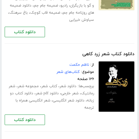
،
،
،
و گو با بازیگران
رادیو
ضمیمه جام جم
دانلود ضمیمه
،
،
،
های روزنامه جام جم
ضمیمه قاب کوچک
باغ سرهنگ
سیاوش خیرایی
دانلود کتاب
دانلود کتاب شعر زرد کاهی
از:
ناظم حکمت
موضوع:
کتاب‌های شعر
۱۲۶ صفحه
برچسب‌ها:
،
،
،
دانلود شعر
کتاب شعر
مجموعه شعر
شعر
،
،
،
رمانتیک
شعر خارجی
دانلود pdf شعر
دانلود کتاب دو
،
،
زبانه
دانلود شعر انگلیسی
شعر انگلیسی همراه با
ترجمه
دانلود کتاب