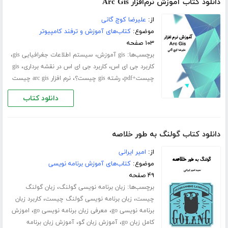
دانلود کتاب آموزش نرم‌افزار Arc Gis
از:
علیرضا کوچ گانی
موضوع:
کتاب‌های آموزش و ترفند کامپیوتر
۱۰۳ صفحه
برچسب‌ها:
،
،
gis آموزش
سیستم اطلاعات جغرافیایی gis
،
،
کاربرد جی ای اس
کاربرد جی ای اس در نقشه برداری
gis
،
،
چیست+pdf
رشته gis چیست؟
نرم افزار arc gis چیست
دانلود کتاب
دانلود کتاب گولنگ به طور خلاصه
از:
امیر ایرانی
موضوع:
کتاب‌های آموزش برنامه نویسی
۴۹ صفحه
برچسب‌ها:
،
زبان برنامه نویسی گولنگ
زبان گولنگ
،
،
چیست
زبان برنامه نویسی گولنگ چیست
کاربرد زبان
،
،
برنامه نویسی go
معرفی زبان برنامه نویسی go
اموزش
،
،
کامل زبان go
آموزش زبان گو
آموزش زبان برنامه