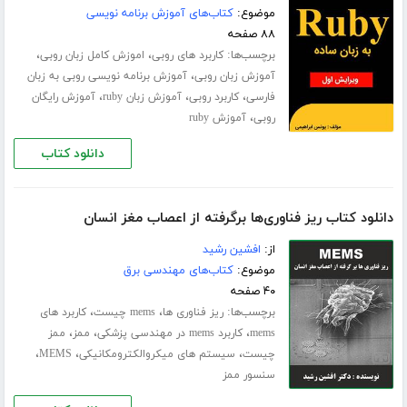
موضوع:
کتاب‌های آموزش برنامه نویسی
۸۸ صفحه
برچسب‌ها:
،
،
کاربرد های روبی
اموزش کامل زبان روبی
،
آموزش زبان روبی
آموزش برنامه نویسی روبی به زبان
،
،
،
فارسی
کاربرد روبی
آموزش زبان ruby
آموزش رایگان
،
روبی
آموزش ruby
دانلود کتاب
دانلود کتاب ریز فناوری‌ها برگرفته از اعصاب مغز انسان
از:
افشین رشید
موضوع:
کتاب‌های مهندسی برق
۴۰ صفحه
برچسب‌ها:
،
،
ریز فناوری ها
mems چیست
کاربرد های
،
،
،
mems
کاربرد mems در مهندسی پزشکی
ممز
ممز
،
،
،
چیست
سیستم های میکروالکترومکانیکی
MEMS
سنسور ممز