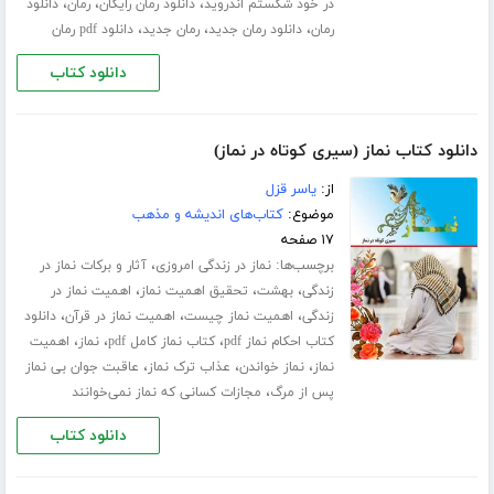
،
،
،
در خود شکستم اندروید
دانلود رمان رایگان
رمان
دانلود
،
،
،
رمان
دانلود رمان جدید
رمان جدید
دانلود pdf رمان
دانلود کتاب
دانلود کتاب نماز (سیری کوتاه در نماز)
از:
یاسر قزل
موضوع:
کتاب‌های اندیشه و مذهب
۱۷ صفحه
برچسب‌ها:
،
نماز در زندگی امروزی
آثار و برکات نماز در
،
،
،
زندگی
بهشت
تحقیق اهمیت نماز
اهمیت نماز در
،
،
،
زندگی
اهمیت نماز چیست
اهمیت نماز در قرآن
دانلود
،
،
،
کتاب احکام نماز pdf
کتاب نماز کامل pdf
نماز
اهمیت
،
،
،
نماز
نماز خواندن
عذاب ترک نماز
عاقبت جوان بی نماز
،
پس از مرگ
مجازات کسانی که نماز نمی‌خوانند
دانلود کتاب