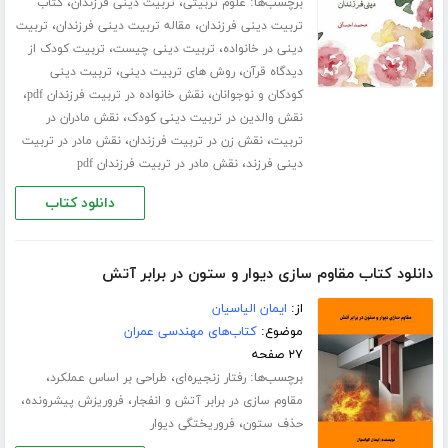
برچسب‌ها:
،
،
علوم تربیتی
تربیت دینی فرزندان
کتاب
،
،
تربیت دینی فرزندان
مقاله تربیت دینی فرزندان
تربیت
،
،
دینی در خانواده
تربیت دینی چیست
تربیت کودک از
،
،
دیدگاه قرآن
روش های تربیت دینی
تربیت دینی
،
،
کودکان و نوجوانان
نقش خانواده در تربیت فرزندان pdf
،
نقش والدین در تربیت دینی کودک
نقش مادران در
،
،
تربیت
نقش زن در تربیت فرزندان
نقش مادر در تربیت
،
دینی فرزند
نقش مادر در تربیت فرزندان pdf
دانلود کتاب
دانلود کتاب مقاوم سازی دیوار و ستون در برابر آتش
از:
ایمان الیاسیان
موضوع:
کتاب‌های مهندسی عمران
۲۷ صفحه
برچسب‌ها:
،
،
رفتار زنجیره‌ای
طراحی بر اساس عملکرد
،
،
مقاوم سازی در برابر آتش و انفجار
فروریزش پیشرونده
،
حذف ستون
فروریختگی دیوار