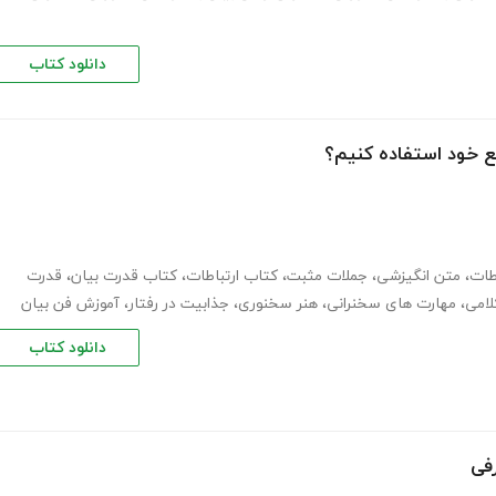
دانلود کتاب
فع خود استفاده کنیم؟
طات
،
متن انگیزشی
،
جملات مثبت
،
کتاب ارتباطات
،
کتاب قدرت بیان
،
قدرت
لامی
،
مهارت های سخنرانی
،
هنر سخنوری
،
جذابیت در رفتار
،
آموزش فن بیان
دانلود کتاب