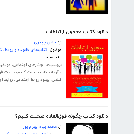
دانلود کتاب معجون ارتباطات
از:
عباس چیذری
موضوع:
کتاب‌های خانواده و روابط
،
کت
۴۱ صفحه
برچسب‌ها:
رفتارهای اجتماعی
،
موفقیت
چگونه جذاب صحبت کنیم
،
تقویت فن
کلامی
،
بهبود روابط اجتماعی
،
روابط ا
دانلود کتاب چگونه فوق‌العاده صحبت کنیم؟
از:
محمد پیام بهرام پور