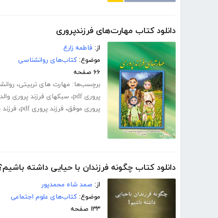
دانلود کتاب مهارت‌های فرزندپروری
از:
فاطمه زارع
موضوع:
کتاب‌های روانشناسی
۶۶ صفحه
برچسب‌ها:
مهارت های تربیتی
،
روانش
پروری pdf
،
سبکهای فرزند پروری والد
پروری موفق
،
فرزند پروری pdf
،
فرزند 
دانلود کتاب چگونه فرزندان با حیایی داشته باشیم؟
از:
صمد شاه محمدپور
موضوع:
کتاب‌های علوم اجتماعی
۱۳۳ صفحه