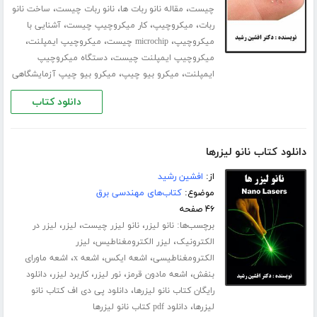
،
،
،
چیست
مقاله نانو ربات ها
نانو ربات چیست
ساخت نانو
،
،
،
ربات
میکروچیپ
کار میکروچیپ چیست
آشنایی با
،
،
،
میکروچیپ
microchip چیست
میکروچیپ ایمپلنت
،
میکروچیپ ایمپلنت چیست
دستگاه میکروچیپ
،
،
ایمپلنت
میکرو بیو چیپ
میکرو بیو چیپ آزمایشگاهی
دانلود کتاب
دانلود کتاب نانو لیزرها
از:
افشین رشید
موضوع:
کتاب‌های مهندسی برق
۴۶ صفحه
برچسب‌ها:
،
،
،
نانو لیزر
نانو لیزر چیست
لیزر
لیزر در
،
،
الکترونیک
لیزر الکترومغناطیس
لیزر
،
،
،
الکترومغناطیسی
اشعه ایکس
اشعه x
اشعه ماورای
،
،
،
،
بنفش
اشعه مادون قرمز
نور لیزر
کاربرد لیزر
دانلود
،
رایگان کتاب نانو لیزرها
دانلود پی دی اف کتاب نانو
،
لیزرها
دانلود pdf کتاب نانو لیزرها