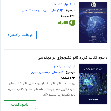
از:
کامران کامروا
موضوع:
گزارش‌های آماری
،
زیست شناسی
۲۴۴ صفحه
دریافت از کتابراه
دانلود کتاب کاربرد نانو تکنولوژی در مهندسی
از:
ایمان الیاسیان
موضوع:
کتاب‌های مهندسی عمران
۲۶۳ صفحه
برچسب‌ها:
،
،
،
نانو
نانو تکنولوژی
فناوری نانو
کاربردهای
،
،
،
،
نانو
فناوری نانو چیست
علم نانو
دانلود کتاب علمی
نانو تکنولوژی چیست+pdf
دانلود کتاب