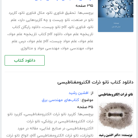
۲۹۵ صفحه
برچسب‌ها:
،
،
تحقیق فناوری نانو
مثال فناوری نانو
کاربرد
،
،
نانو در صنعت
نانو چیست و چه کاربردهایی دارد
علم
،
،
،
نانو
فناوری نانو
pdf نانو چیست
دانلود رایگان کتاب
،
،
تاریخچه علم مواد
دانلود pdf کتاب تاریخچه علم مواد
،
،
،
علم مواد
علم مواد چیست
pdf علم مواد
درس علم
،
،
مواد
مهندسی مواد
مهندسی مواد و متالوژی
دانلود کتاب
دانلود کتاب نانو ذرات الکترومغناطیسی
از:
افشین رشید
موضوع:
کتاب‌های مهندسی برق
۳۵ صفحه
برچسب‌ها:
،
کاربرد نانو ذرات الکترومغناطیسی
کاربرد نانو
،
ذرات الکترومغناطیسی در پزشکی
نانو ذرات
،
الکترومغناطیسی در صنایع غذایی
مقاله در مورد
،
،
نانوذرات
نانو ذرات الکترومغناطیسی pdf
انواع نانو ذرات