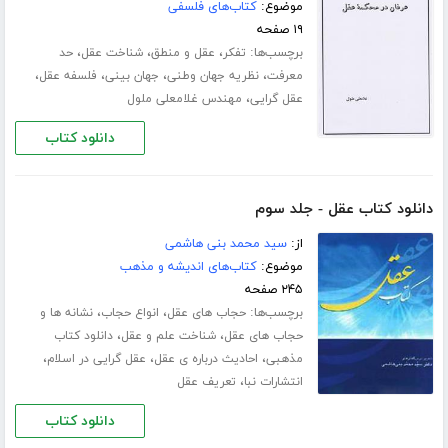
موضوع:
کتاب‌های فلسفی
۱۹ صفحه
برچسب‌ها:
،
،
،
تفکر
عقل و منطق
شناخت عقل
حد
،
،
،
،
معرفت
نظریه جهان وطنی
جهان بینی
فلسفه عقل
،
عقل گرایی
مهندس غلامعلی ملول
دانلود کتاب
دانلود کتاب عقل - جلد سوم
از:
سید محمد بنی هاشمی
موضوع:
کتاب‌های اندیشه و مذهب
۲۴۵ صفحه
برچسب‌ها:
،
،
حجاب های عقل
انواع حجاب
نشانه ها و
،
،
حجاب های عقل
شناخت علم و عقل
دانلود کتاب
،
،
،
مذهبی
احادیث درباره ی عقل
عقل گرایی در اسلام
،
انتشارات نبا
تعریف عقل
دانلود کتاب