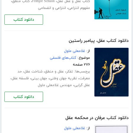
،
،
،
کتاب عقل و عقل عقل
Frithjof Schuon
کتاب منطق
،
مفهوم انتزاعی
انتزاعی و انضمامی
دانلود کتاب
دانلود کتاب عقل، پیامبر راستین
از:
غلامعلی ملول
موضوع:
کتاب‌های فلسفی
۲۷۶ صفحه
برچسب‌ها:
،
،
،
تفکر
عقل و منطق
شناخت عقل
حد
،
،
،
،
معرفت
نظریه جهان وطنی
جهان بینی
فلسفه عقل
،
عقل گرایی
مهندس غلامعلی ملول
دانلود کتاب
دانلود کتاب عرفان در محکمه عقل
از:
غلامعلی ملول