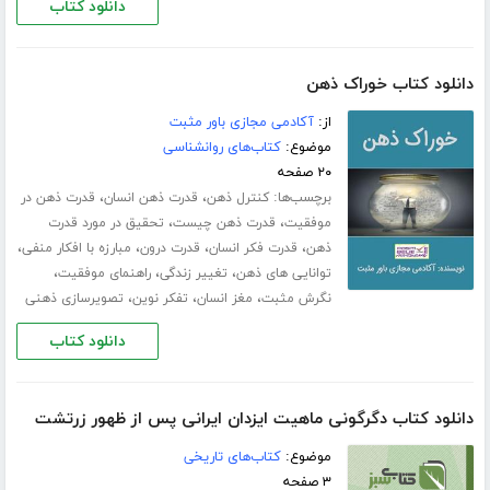
دانلود کتاب
دانلود کتاب خوراک ذهن
از:
آکادمی مجازی باور مثبت
موضوع:
کتاب‌های روانشناسی
۲۰ صفحه
برچسب‌ها:
،
،
کنترل ذهن
قدرت ذهن انسان
قدرت ذهن در
،
،
موفقیت
قدرت ذهن چیست
تحقیق در مورد قدرت
،
،
،
،
ذهن
قدرت فکر انسان
قدرت درون
مبارزه با افکار منفی
،
،
،
توانایی های ذهن
تغییر زندگی
راهنمای موفقیت
،
،
،
نگرش مثبت
مغز انسان
تفکر نوین
تصویرسازی ذهنی
دانلود کتاب
دانلود کتاب دگرگونی ماهیت ایزدان ایرانی پس از ظهور زرتشت
موضوع:
کتاب‌های تاریخی
۳ صفحه