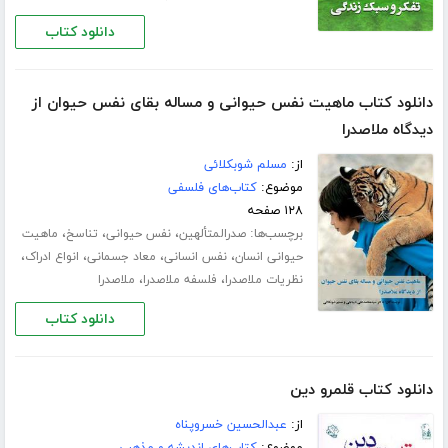
دانلود کتاب
دانلود کتاب ماهیت نفس حیوانی و مساله بقای نفس حیوان از
دیدگاه ملاصدرا
از:
مسلم شوبکلائی
موضوع:
کتاب‌های فلسفی
۱۲۸ صفحه
برچسب‌ها:
،
،
،
صدرالمتألهین
نفس حیوانی
تناسخ
ماهیت
،
،
،
،
حیوانی انسان
نفس انسانی
معاد جسمانی
انواع ادراک
،
،
نظریات ملاصدرا
فلسفه ملاصدرا
ملاصدرا
دانلود کتاب
دانلود کتاب قلمرو دین
از:
عبدالحسین خسروپناه
موضوع:
کتاب‌های اندیشه و مذهب