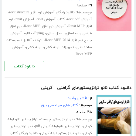
۳۹ صفحه
برچسب‌ها:
،
دانلود رایگان آموزش نرم افزار revit structure
،
،
،
آموزش revit pdf
کتاب آموزش revit
آموزش revit
نرم
،
،
افزار Revit MEP
آموزش نرم افزار Revit MEP
نرم افزار
،
،
،
طراحی و مدلسازی
مدل سازی
Piping
دانلود آموزش
،
،
جامع نرم افزار Revit MEP 2014
اتوکد
آنالیز تاسیستات
،
،
،
ساختمانی
تجهیزات لوله کشی
لوله کشی
آموزش
Revit MEP
دانلود کتاب
دانلود کتاب نانو ترانزیستورهای گرافنی - کربنی
از:
افشین رشید
موضوع:
کتاب‌های مهندسی برق
۴۵ صفحه
برچسب‌ها:
،
نانو ترانزیستور چیست
ترانزیستور نانو لوله
،
،
کربنی
ترانزیستور نانولوله کربنی pdf
نانو ترانزیستور
،
،
کربنی
نانو ترانزیستور لوله کربنی
دانلود رایگان کتاب