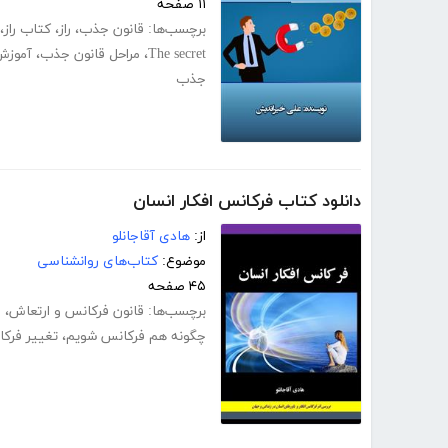
۱۱ صفحه
برچسب‌ها:
قانون جذب
،
راز
،
کتاب راز
،
The secret
،
مراحل قانون جذب
،
آموزش
جذب
دانلود کتاب فرکانس افکار انسان
از:
هادی آقاجانلو
موضوع:
کتاب‌های روانشناسی
۴۵ صفحه
برچسب‌ها:
قانون فرکانس و ارتعاش
،
ف
چگونه هم فرکانس شویم
،
تغییر فرک