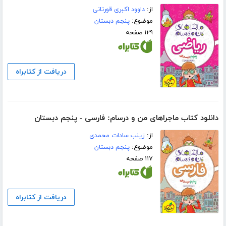
از:
داوود اکبری قورتانی
موضوع:
پنجم دبستان
۱۲۹ صفحه
دریافت از کتابراه
دانلود کتاب ماجراهای من و درسام: فارسی - پنجم دبستان
از:
زینب سادات محمدی
موضوع:
پنجم دبستان
۱۱۷ صفحه
دریافت از کتابراه