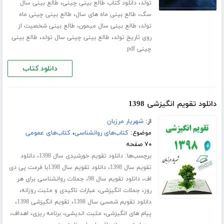
،
،
تولد
دانلود کتاب طالع بینی چینی
طالع بینی سال
،
،
سگ
طالع بینی ماه های سال
طالع بینی چینی ماه
،
،
تولد
طالع بینی سال میمون
طالع بینی شخصیت از
،
،
روی تاریخ تولد
طالع بینی چینی سال تولد
طالع بینی
چینی pdf
دانلود کتاب
دانلود تقویم انگیزشی 1398
از:
شهریار مرزبان
موضوع:
کتاب‌های روانشناسی
،
کتاب‌های عمومی
۷۰ صفحه
برچسب‌ها:
،
دانلود تقویم خورشیدی سال 1398
دانلود
،
تقویم سال 1398
دانلود تقویم سال 1398با فرمت پی دی
،
،
اف
دانلود تقویم سال 98
جملات روانشناسی برای هر
،
،
،
روز
جملات انگیزشی
عبارات تاکیدی و مثبت روزانه
،
،
دانلود تقویم شمسی سال 1398
تقویم انگیزشی 1398
،
،
،
،
پیام های انگیزشی
مثبت اندیشی
برنامه ریزی
اهداف