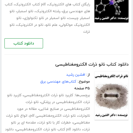
،
،
رایگان کتاب های الکترونیک
pdf کتاب الکترونیک
کتاب
،
،
،
های مهندسی برق
رشته الکترونیک
نانو اسمبلر
نانو
،
،
اسمبلر چیست
نانو اسمبلر در نانو تکنولوژی
نانو
،
،
،
الکترونیک مولکولی
علم نانو
نانو در الکترونیک
نانو
ذرات
دانلود کتاب
دانلود کتاب نانو ذرات الکترومغناطیسی
از:
افشین رشید
موضوع:
کتاب‌های مهندسی برق
۳۵ صفحه
برچسب‌ها:
،
کاربرد نانو ذرات الکترومغناطیسی
کاربرد نانو
،
ذرات الکترومغناطیسی در پزشکی
نانو ذرات
،
الکترومغناطیسی در صنایع غذایی
مقاله در مورد
،
،
نانوذرات
نانو ذرات الکترومغناطیسی pdf
انواع نانو ذرات
،
،
مغناطیسی
خطرات کار با نانو ذرات
مقدمه ای بر نانو
،
،
ذرات
دانلود pdf کتاب نانو ذرات الکترومغناطیسی
دانلود