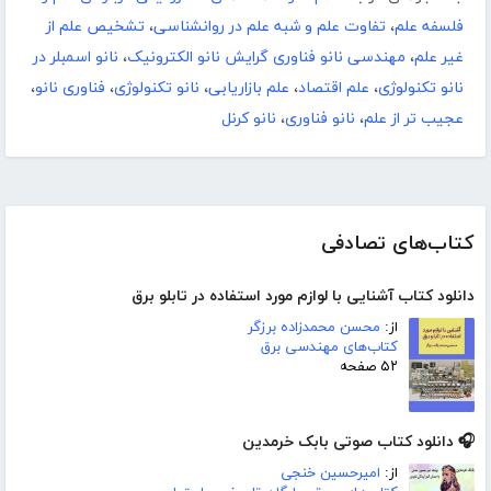
فلسفه علم
،
تفاوت علم و شبه علم در روانشناسی
،
تشخیص علم از
غیر علم
،
مهندسی نانو فناوری گرایش نانو الکترونیک
،
نانو اسمبلر در
نانو تکنولوژی
،
علم اقتصاد
،
علم بازاریابی
،
نانو تکنولوژی
،
فناوری نانو
،
عجیب تر از علم
،
نانو فناوری
،
نانو کرنل
کتاب‌های تصادفی
دانلود کتاب آشنایی با لوازم مورد استفاده در تابلو برق
از:
محسن محمدزاده برزگر
کتاب‌های مهندسی برق
۵۲ صفحه
🎧 دانلود کتاب صوتی بابک خرمدین
از:
امیرحسین خنجی