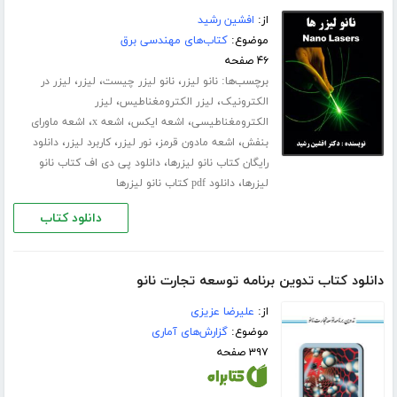
از:
افشین رشید
موضوع:
کتاب‌های مهندسی برق
۴۶ صفحه
برچسب‌ها:
،
،
،
نانو لیزر
نانو لیزر چیست
لیزر
لیزر در
،
،
الکترونیک
لیزر الکترومغناطیس
لیزر
،
،
،
الکترومغناطیسی
اشعه ایکس
اشعه x
اشعه ماورای
،
،
،
،
بنفش
اشعه مادون قرمز
نور لیزر
کاربرد لیزر
دانلود
،
رایگان کتاب نانو لیزرها
دانلود پی دی اف کتاب نانو
،
لیزرها
دانلود pdf کتاب نانو لیزرها
دانلود کتاب
دانلود کتاب تدوین برنامه توسعه تجارت نانو
از:
علیرضا عزیزی
موضوع:
گزارش‌های آماری
۳۹۷ صفحه