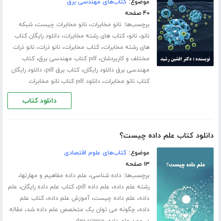
موضوع:
کتاب‌های مهندسی برق
۴۰ صفحه
برچسب‌ها:
،
،
نانو مخابرات
نانو مخابرات چیست
شبکه
،
،
،
نانو
نانو
کتاب های رشته مخابرات
دانلود رایگان کتاب
،
،
،
های رشته مخابرات
کتاب مخابرات
نانو ذرات
نانو ذرات
،
،
مختلف و کاربردشان
pdf کتاب مهندسی برق
کتاب
،
،
مهندسی برق دانلود رایگان
کتاب برق pdf
دانلود رایگان
،
کتاب نانو مخابرات
دانلود pdf کتاب نانو مخابرات
دانلود کتاب
دانلود کتاب علم داده چیست؟
موضوع:
کتاب‌های علوم اقتصادی
۱۳ صفحه
برچسب‌ها:
،
،
داده شناسی
علم داده مفاهیم و مهارتها
،
،
،
رشته علم داده
علم داده pdf
کتاب علم داده رایگان
علم
،
،
،
داده
علم داده چیست
آموزش علم داده
کتاب علم
،
،
داده
چگونه می توان یک متخصص علم داده شد
مقاله
،
در مورد علم داده
data science