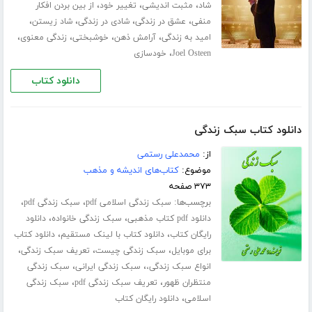
،
،
،
شاد
مثبت اندیشی
تغییر خود
از بین بردن افکار
،
،
،
،
منفی
عشق در زندگی
شادی در زندگی
شاد زیستن
،
،
،
،
امید به زندگی
آرامش ذهن
خوشبختی
زندگی معنوی
،
Joel Osteen
خودسازی
دانلود کتاب
دانلود کتاب سبک زندگی
از:
محمدعلی رستمی
موضوع:
کتاب‌های اندیشه و مذهب
۳۷۳ صفحه
برچسب‌ها:
،
،
سبک زندگی اسلامی pdf
سبک زندگی pdf
،
،
دانلود pdf کتاب مذهبی
سبک زندگی خانواده
دانلود
،
،
رایگان کتاب
دانلود کتاب با لینک مستقیم
دانلود کتاب
،
،
،
برای موبایل
سبک زندگی چیست
تعریف سبک زندگی
،
،
انواع سبک زندگی،
سبک زندگی ایرانی
سبک زندگی
،
،
منتظران ظهور
تعریف سبک زندگی pdf
سبک زندگی
،
اسلامی
دانلود رایگان کتاب