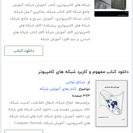
،
،
شبکه های کامپیوتری
کتاب آموزش شبکه
آموزش
،
،
،
جامع شبکه pdf
کتاب شبکه
یادگیری آسان شبکه
،
،
کتاب شبکه کامپیوتری
آموزش سریع و جامع شبکه
،
شبکه های کامپیوتری پیشرفته+pdf
شبکه های
،
،
کامپیوتری pdf
آموزش شبکه pdf
کتاب شبکه های
،
مبتنی بر نرم افزار
آموزش شبکه
دانلود کتاب
دانلود کتاب مفهوم و کاربرد شبکه های کامپیوتر
از:
میثاق نوازنی
موضوع:
کتاب‌های آموزش شبکه
۳۷۳ صفحه
برچسب‌ها:
،
،
،
انواع شبکه
انتقال اطلاعات
امنیت شبکه
،
،
dns
سرویس دهنده وب
دانلود کتاب شبکه های رایانه
،
،
،
ای
دانلود آموزش جامع شبکه
لایه های شبکه
شبکه
،
،
های کامپیوتری
آموزش شبکه
Computer Network