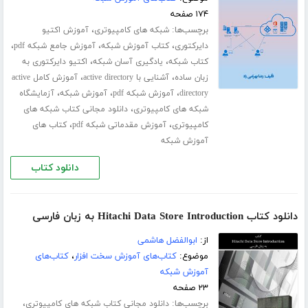
۱۷۴ صفحه
برچسب‌ها:
،
شبکه های کامپیوتری
آموزش اکتیو
،
،
،
دایرکتوری
کتاب آموزش شبکه
آموزش جامع شبکه pdf
،
،
کتاب شبکه
یادگیری آسان شبکه
اکتیو دایرکتوری به
،
،
زبان ساده
آشنایی با active directory
آموزش کامل active
،
،
،
directory
آموزش شبکه pdf
آموزش شبکه
آزمایشگاه
،
شبکه های کامپیوتری
دانلود مجانی کتاب شبکه های
،
،
کامپیوتری
آموزش مقدماتی شبکه pdf
کتاب های
آموزش شبکه
دانلود کتاب
دانلود کتاب Hitachi Data Store Introduction به زبان فارسی
از:
ابوالفضل هاشمی
موضوع:
کتاب‌های آموزش سخت افزار
،
کتاب‌های
آموزش شبکه
۲۳ صفحه
برچسب‌ها:
،
دانلود مجانی کتاب شبکه های کامپیوتری