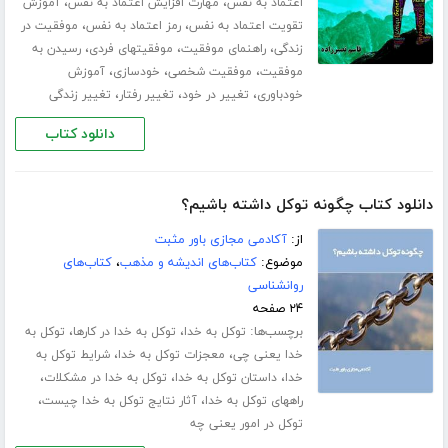
،
،
اعتماد به نفس
مهارت افزایش اعتماد به نفس
آموزش
،
،
تقویت اعتماد به نفس
رمز اعتماد به نفس
موفقیت در
،
،
،
زندگی
راهنمای موفقیت
موفقیتهای فردی
رسیدن به
،
،
،
موفقیت
موفقیت شخصی
خودسازی
آموزش
،
،
،
خودباوری
تغییر در خود
تغییر رفتار
تغییر زندگی
دانلود کتاب
دانلود کتاب چگونه توکل داشته باشیم؟
از:
آکادمی مجازی باور مثبت
موضوع:
کتاب‌های اندیشه و مذهب
،
کتاب‌های
روانشناسی
۲۴ صفحه
برچسب‌ها:
،
،
توکل به خدا
توکل به خدا در کارها
توکل به
،
،
خدا یعنی چی
معجزات توکل به خدا
شرایط توکل به
،
،
،
خدا
داستان توکل به خدا
توکل به خدا در مشکلات
،
،
راههای توکل به خدا
آثار نتایج توکل به خدا چیست
توکل در امور یعنی چه