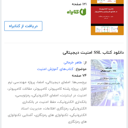
۱۲۱ صفحه
دریافت از کتابراه
دانلود کتاب SSL امنیت دیجیتالی
از:
طاهر خرمالی
موضوع:
کتاب‌های آموزش امنیت
۷۴ صفحه
برچسب‌ها:
،
،
امضای دیجیتالی
امضا
پروژه مهندسی نرم
،
،
،
،
افزار
پروژه رشته کامپیوتر
کامپیوتر
مقالات کامپیوتر
،
،
،
امنیت در اینترنت
امضای الکترونیکی
رمزنویسی
،
بانکداری الکترونیک
حفظ امنیت در بانکداری
،
،
الکترونیکی
رمزنگاری اطلاعات
مدیریت اسناد
،
،
الکترونیکی
تکنولوژی های رمزنگاری
آشنایی تکنولوژی
های رمزنگاری