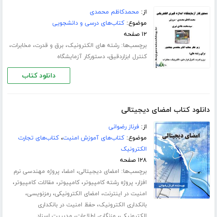
از:
محمدکاظم محمدی
موضوع:
کتاب‌های درسی و دانشجویی
۱۲ صفحه
برچسب‌ها:
،
،
،
رشته های الکترونیک
برق و قدرت
مخابرات
،
کنترل ابزاردقیق
دستورکار آزمایشگاه
دانلود کتاب
دانلود کتاب امضای دیجیتالی
از:
فرناز رضوانی
موضوع:
کتاب‌های آموزش امنیت
،
کتاب‌های تجارت
الکترونیک
۱۲۸ صفحه
برچسب‌ها:
،
،
امضای دیجیتالی
امضا
پروژه مهندسی نرم
،
،
،
،
افزار
پروژه رشته کامپیوتر
کامپیوتر
مقالات کامپیوتر
،
،
،
امنیت در اینترنت
امضای الکترونیکی
رمزنویسی
،
بانکداری الکترونیک
حفظ امنیت در بانکداری
،
،
الکترونیکی
مزنگاری اطلاعات
مدیریت اسناد