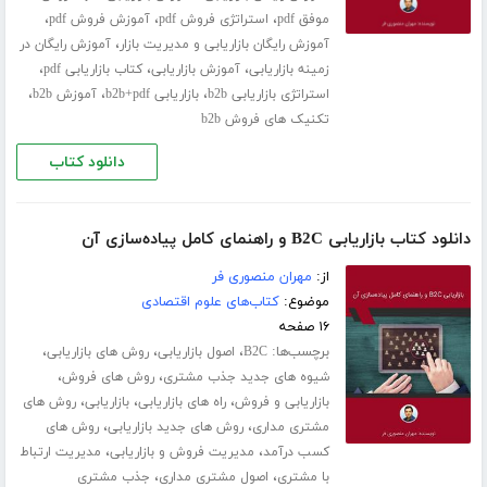
،
،
،
موفق pdf
استراتژی فروش pdf
آموزش فروش pdf
،
آموزش رایگان بازاریابی و مدیریت بازار
آموزش رایگان در
،
،
،
زمینه بازاریابی
آموزش بازاریابی
کتاب بازاریابی pdf
،
،
،
استراتژی بازاریابی b2b
بازاریابی b2b+pdf
آموزش b2b
تکنیک های فروش b2b
دانلود کتاب
دانلود کتاب بازاریابی B2C و راهنمای کامل پیاده‌سازی آن
از:
مهران منصوری فر
موضوع:
کتاب‌های علوم اقتصادی
۱۶ صفحه
برچسب‌ها:
،
،
،
B2C
اصول بازاریابی
روش های بازاریابی
،
،
شیوه های جدید جذب مشتری
روش های فروش
،
،
،
بازاریابی و فروش
راه های بازاریابی
بازاریابی
روش های
،
،
مشتری مداری
روش های جدید بازاریابی
روش های
،
،
کسب درآمد
مدیریت فروش و بازاریابی
مدیریت ارتباط
،
،
با مشتری
اصول مشتری مداری
جذب مشتری