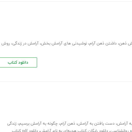
مش ذهن
،
داشتن ذهن آرام
،
نوشیدنی های آرامش بخش
،
آرامش در زندگی
،
روش
دانلود کتاب
ه آرامش
،
دست یافتن به آرامش
،
ذهن آرام
،
چگونه به آرامش برسیم
،
زندگی
ه روانشناسی
،
دانلود رایگان کتاب هدیه‌ای به نام آرامش
،
دانلود pdf کتاب