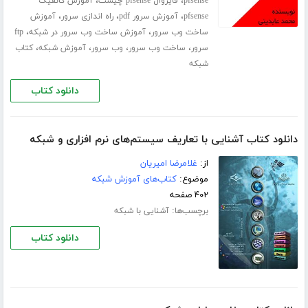
،
،
pfsense
فایروال pfsense چیست
آموزش کانفیگ
،
،
،
pfsense
آموزش سرور pdf
راه اندازی سرور
آموزش
،
،
ساخت وب سرور
آموزش ساخت وب سرور در شبکه
ftp
،
،
،
،
سرور
ساخت وب سرور
وب سرور
آموزش شبکه
کتاب
شبکه
دانلود کتاب
دانلود کتاب آشنایی با تعاریف سیستم‌های نرم افزاری و شبکه
از:
غلامرضا امیریان
موضوع:
کتاب‌های آموزش شبکه
۴۰۲ صفحه
برچسب‌ها:
آشنایی با شبکه
دانلود کتاب