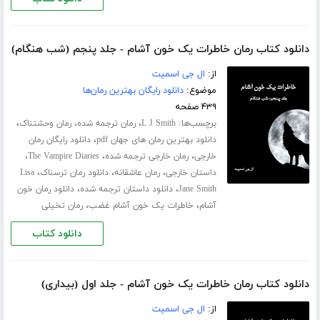
دانلود کتاب رمان خاطرات یک خون آشام - جلد پنجم (شب هنگام)
از:
ال جی اسمیت
موضوع:
دانلود رایگان بهترین رمان‌ها
۴۳۹ صفحه
برچسب‌ها:
،
،
،
L J Smith
رمان ترجمه شده
رمان وحشتناک
،
دانلود بهترین رمان های جهان pdf
دانلود رایگان رمان
،
،
،
خارجی
رمان خارجی ترجمه شده
The Vampire Diaries
،
،
،
داستان خارجی
رمان عاشقانه
دانلود رمان ترسناک
Lisa
،
،
Jane Smith
دانلود داستان ترجمه شده
دانلود رمان خون
،
،
آشام
خاطرات یک خون آشام غضب
رمان تخیلی
دانلود کتاب
دانلود کتاب رمان خاطرات یک خون آشام - جلد اول (بیداری)
از:
ال جی اسمیت