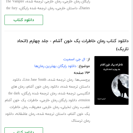
،
،
رایگان رمان خارجی
رمان خارجی ترجمه شده
The Vampire
،
،
،
Diaries
داستان خارجی
رمان ترجمه شده رایگان
the fury
دانلود کتاب
دانلود کتاب رمان خاطرات یک خون آشام - جلد چهارم (اتحاد
تاریک)
از:
ال جی اسمیت
موضوع:
دانلود رایگان بهترین رمان‌ها
۱۹۳ صفحه
برچسب‌ها:
،
،
رمان ترجمه شده
Lisa Jane Smith
دانلود
،
،
داستان ترجمه شده
دانلود رمان خون آشام
رمان های
،
،
انگلیسی ترجمه شده
رمان ترجمه شده رایگان
the dark
،
،
renuion
دانلود رایگان رمان خارجی
خاطرات یک خون آشام
،
،
،
غضب
رمان تخیلی
رمان خارجی معروف
رمان خاطرات
،
،
،
یک خون آشام
داستان ترجمه شده
رمان عاشقانه
دانلود
رمان ترسناک
دانلود کتاب