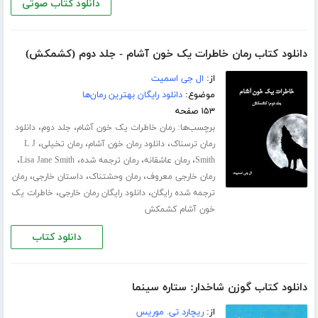
دانلود کتاب صوتی
دانلود کتاب رمان خاطرات یک خون آشام - جلد دوم (کشمکش)
از:
ال جی اسمیت
موضوع:
دانلود رایگان بهترین رمان‌ها
۱۵۳ صفحه
برچسب‌ها:
،
،
رمان خاطرات یک خون آشام
جلد دوم
دانلود
،
،
،
رمان ترسناک
دانلود رمان خون آشام
رمان تخیلی
L J
،
،
،
،
Smith
رمان عاشقانه
رمان ترجمه شده
Lisa Jane Smith
،
،
،
رمان خارجی معروف
رمان وحشتناک
داستان خارجی
رمان
،
،
ترجمه شده رایگان
دانلود رایگان رمان خارجی
خاطرات یک
خون آشام کشمکش
دانلود کتاب
دانلود کتاب گوزن شاخدار: ستاره سینما
از:
ریچارد تی. موریس