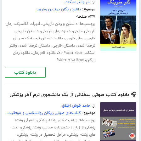
از:
سر والتر اسکات
موضوع:
دانلود رایگان بهترین رمان‌ها
۸۳۷ صفحه
برچسب‌ها:
،
،
داستان و رمان تاریخی
ادبیات کلاسیک
رمان
،
،
تاریخی خارجی
دانلود رمان تاریخی
داستان تاریخی
،
،
،
خارجی
رمان خارجی
دانلود داستان ترجمه شده
رمان
،
،
،
ترجمه شده
داستان خارجی
داستان ترجمه شده
والتر
،
،
،
اسکات
Sir Walter Scott
دانلود pdf رمان
دانلود رمان
،
رایگان
Walter Alva Scott
دانلود کتاب
🎧 دانلود کتاب صوتی سخنانی از یک دانشجوی ترم آخر پزشکی
از:
حامد خوش اخلاق
موضوع:
کتاب‌های صوتی رایگان روانشناسی و موفقیت
برچسب‌ها:
،
واقعیت های رشته پزشکی
معرفی رشته
،
،
پزشکی از زبان دانشجویان
معایب رشته پزشکی
لذت
،
،
های رشته پزشکی
مراحل تحصیل در رشته پزشکی