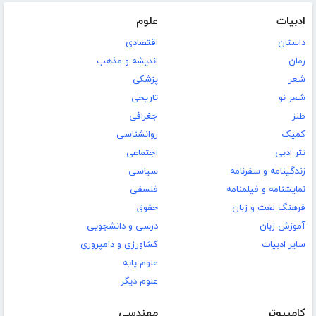
ادبیات
علوم
داستان
اقتصادی
رمان
اندیشه و مذهب
شعر
پزشکی
شعر نو
تاریخی
طنز
جغرافی
کمیک
روانشناسی
نثر ادبی
اجتماعی
زندگینامه و سفرنامه
سیاسی
نمایشنامه و فیلمنامه
فلسفی
فرهنگ لغت و زبان
حقوق
آموزش زبان
درسی و دانشجویی
سایر ادبیات
کشاورزی و دامپروری
علوم پایه
علوم دیگر
کامپیوتر
مهندسی