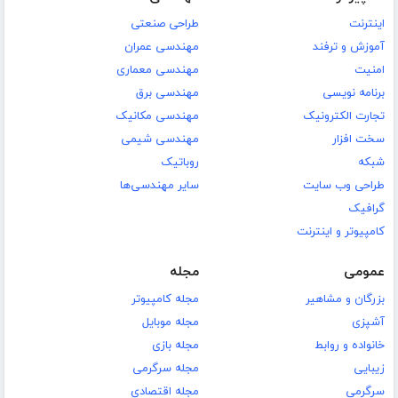
اینترنت
طراحی صنعتی
آموزش و ترفند
مهندسی عمران
امنیت
مهندسی معماری
برنامه نویسی
مهندسی برق
تجارت الکترونیک
مهندسی مکانیک
سخت افزار
مهندسی شیمی
شبکه
روباتیک
طراحی وب سایت
سایر مهندسی‌ها
گرافیک
کامپیوتر و اینترنت
عمومی
مجله
بزرگان و مشاهیر
مجله کامپیوتر
آشپزی
مجله موبایل
خانواده و روابط
مجله بازی
زیبایی
مجله سرگرمی
سرگرمی
مجله اقتصادی