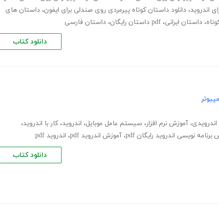
ی اندروید
،
دانلود داستان کوتاه پیرمردی روی صندلی برای ایفون
،
داستان های
وتاه
،
داستان ایرانی
،
pdf داستان رایگان
،
داستان فارسی
دانلود کتاب
پیوتر
اندرویدی
،
آموزش نرم افزار
،
سیستم عامل موبایل
،
اندروید
،
کار با اندروید
،
برنامه نویسی اندروید رایگان pdf
،
آموزش اندروید pdf
،
اندروید pdf
دانلود کتاب