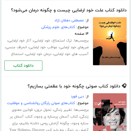
دانلود کتاب علت خود ارضایی چیست و چگونه درمان می‌شود؟
از:
مصطفی دهقان نژاد
موضوع:
کتاب‌های علوم پزشکی
۱۴ صفحه
برچسب‌ها:
،
،
،
ترک استمناع
خود ارضایی
آثار خود ارضایی
،
،
،
ضررهای خود ارضایی
عواقب خود ارضایی
انحراف جنسی
،
،
آسیب های خود ارضایی
درمان خود ارضایی
استمناع
دانلود کتاب
🎧 دانلود کتاب صوتی چگونه خود با عظمتی بسازیم؟
از:
دبی فورد
موضوع:
کتاب‌های صوتی رایگان روانشناسی و موفقیت
برچسب‌ها:
،
،
تغییر زندگی
تحول درون
قوانین معنوی
،
،
زندگی
کتاب آسمان پرستاره ی وجود
کتاب آسمان پر
،
،
ستاره وجود
چگونه آرامش روحی داشته باشیم
برای
،
،
آرامش در زندگی چه باید کرد
Discover
Your Holiness