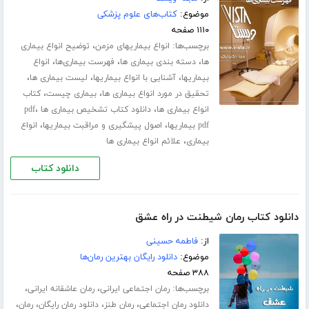
موضوع:
کتاب‌های علوم پزشکی
۱۱۱۰ صفحه
برچسب‌ها:
،
انواع بیماریهای مزمن
توضیح انواع بیماری
،
،
،
ها
دسته بندی بیماری ها
فهرست بیماری‌ها
انواع
،
،
،
بیماریها
آشنایی با انواع بیماریها
لیست بیماری ها
،
،
تحقیق در مورد انواع بیماری ها
بیماری چیست
کتاب
،
،
انواع بیماری ها
دانلود کتاب تشخیص بیماری ها pdf
،
،
pdf بیماریها
اصول پیشگیری و مراقبت بیماریها
انواع
،
بیماری
علائم انواع بیماری ها
دانلود کتاب
دانلود کتاب رمان شیطنت در راه عشق
از:
فاطمه حسینی
موضوع:
دانلود رایگان بهترین رمان‌ها
۳۸۸ صفحه
برچسب‌ها:
،
،
رمان اجتماعی ایرانی
رمان عاشقانه ایرانی
،
،
،
،
دانلود رمان اجتماعی
رمان طنز
دانلود رمان رایگان
رمان