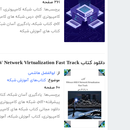
۲۶۱ صفحه
برچسب‌ها:
کتاب شبکه کامپیوتری
،
آ
کامپیوتری pdf
،
درس شبکه های کامپیوت
pdf
،
کتاب شبکه
،
یادگیری آسان شبک
کتاب های آموزش شبکه
دانلود کتاب VMware NSX-V Network Virtualization Fast Track به زبان فارسی
از:
ابوالفضل هاشمی
موضوع:
کتاب‌های آموزش شبکه
۶۰ صفحه
برچسب‌ها:
یادگیری آسان شبکه
،
کتا
پیشرفته+pdf
،
شبکه های کامپیوتری pdf
دانلود مجانی کتاب شبکه های کامپی
کامپیوتری
،
کتاب آموزش شبکه
،
آموز