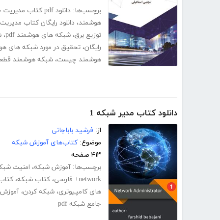
برچسب‌ها:
دانلود pdf کتاب مدیریت خاموشی در شبکه هوشمند
هوشمند
،
دانلود رایگان کتاب مدیری
توزیع برق
،
شبکه های هوشمند pdf
،
ش
رایگان
،
تحقیق در مورد شبکه های هو
هوشمند چیست
،
شبکه هوشمند قطعی
دانلود کتاب مدیر شبکه 1
از:
فرشید باباجانی
موضوع:
کتاب‌های آموزش شبکه
۴۱۳ صفحه
برچسب‌ها:
آموزش شبکه
،
امنیت شبک
network+ فارسی
،
کتاب شبکه
،
کتاب
های کامپیوتری
،
شبکه کردن
،
آموزش ش
جامع شبکه pdf