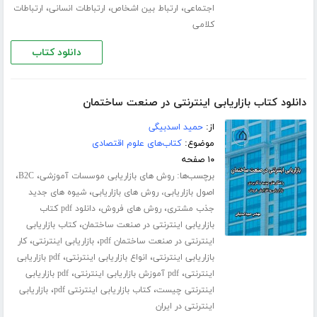
،
،
،
اجتماعی
ارتباط بین اشخاص
ارتباطات انسانی
ارتباطات
کلامی
دانلود کتاب
دانلود کتاب بازاریابی اینترنتی در صنعت ساختمان
از:
حمید اسدبیگی
موضوع:
کتاب‌های علوم اقتصادی
۱۰ صفحه
برچسب‌ها:
،
،
روش های بازاریابی موسسات آموزشی
B2C
،
اصول بازاریابی، روش های بازاریابی
شیوه های جدید
،
،
جذب مشتری
روش های فروش
دانلود pdf کتاب
،
بازاریابی اینترنتی در صنعت ساختمان
کتاب بازاریابی
،
،
اینترنتی در صنعت ساختمان pdf
بازاریابی اینترنتی
کار
،
،
بازاریابی اینترنتی
انواع بازاریابی اینترنتی
pdf بازاریابی
،
،
اینترنتی
pdf آموزش بازاریابی اینترنتی
pdf بازاریابی
،
،
اینترنتی چیست
کتاب بازاریابی اینترنتی pdf
بازاریابی
اینترنتی در ایران