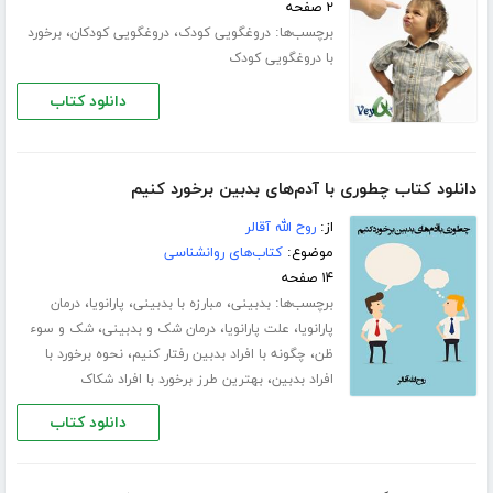
۲ صفحه
برچسب‌ها:
،
،
دروغگویی کودک
دروغگویی کودکان
برخورد
با دروغگویی کودک
دانلود کتاب
دانلود کتاب چطوری با آدم‌های بدبین برخورد کنیم
از:
روح الله آقالر
موضوع:
کتاب‌های روانشناسی
۱۴ صفحه
برچسب‌ها:
،
،
،
بدبینی
مبارزه با بدبینی
پارانویا
درمان
،
،
،
پارانویا
علت پارانویا
درمان شک و بدبینی
شک و سوء
،
،
ظن
چگونه با افراد بدبین رفتار کنیم
نحوه برخورد با
،
افراد بدبین
بهترین طرز برخورد با افراد شکاک
دانلود کتاب