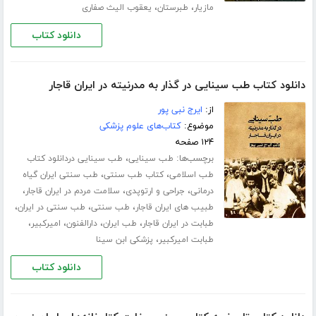
،
،
مازیار
طبرستان
یعقوب الیث صفاری
دانلود کتاب
دانلود کتاب طب سینایی در گذار به مدرنیته در ایران قاجار
از:
ایرج نبی پور
موضوع:
کتاب‌های علوم پزشکی
۱۲۴ صفحه
برچسب‌ها:
،
طب سینایی
طب سینایی دردانلود کتاب
،
،
طب اسلامی
کتاب طب سنتی
طب سنتی ایران گیاه
،
،
،
درمانی
جراحی و ارتوپدی
سلامت مردم در ایران قاجار
،
،
،
طبیب های ایران قاجار
طب سنتی
طب سنتی در ایران
،
،
،
،
طبابت در ایران قاجار
طب ایران
دارالفنون
امیرکبیر
،
طبابت امیرکبیر
پزشکی ابن سینا
دانلود کتاب