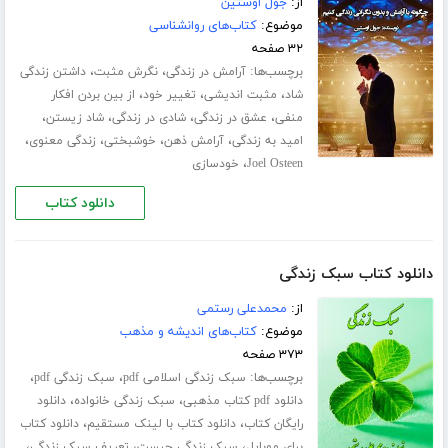
از:
جول اوستین
موضوع:
کتاب‌های روانشناسی
۳۲ صفحه
برچسب‌ها:
،
،
آرامش در زندگی
نگرش مثبت
داشتن زندگی
،
،
،
شاد
مثبت اندیشی
تغییر خود
از بین بردن افکار
،
،
،
،
منفی
عشق در زندگی
شادی در زندگی
شاد زیستن
،
،
،
،
امید به زندگی
آرامش ذهن
خوشبختی
زندگی معنوی
،
Joel Osteen
خودسازی
دانلود کتاب
دانلود کتاب سبک زندگی
از:
محمدعلی رستمی
موضوع:
کتاب‌های اندیشه و مذهب
۳۷۳ صفحه
برچسب‌ها:
،
،
سبک زندگی اسلامی pdf
سبک زندگی pdf
،
،
دانلود pdf کتاب مذهبی
سبک زندگی خانواده
دانلود
،
،
رایگان کتاب
دانلود کتاب با لینک مستقیم
دانلود کتاب
،
،
،
برای موبایل
سبک زندگی چیست
تعریف سبک زندگی