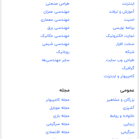
اینترنت
طراحی صنعتی
آموزش و ترفند
مهندسی عمران
امنیت
مهندسی معماری
برنامه نویسی
مهندسی برق
تجارت الکترونیک
مهندسی مکانیک
سخت افزار
مهندسی شیمی
شبکه
روباتیک
طراحی وب سایت
سایر مهندسی‌ها
گرافیک
کامپیوتر و اینترنت
عمومی
مجله
بزرگان و مشاهیر
مجله کامپیوتر
آشپزی
مجله موبایل
خانواده و روابط
مجله بازی
زیبایی
مجله سرگرمی
سرگرمی
مجله اقتصادی