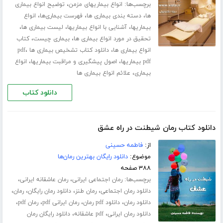
برچسب‌ها:
،
انواع بیماریهای مزمن
توضیح انواع بیماری
،
،
،
ها
دسته بندی بیماری ها
فهرست بیماری‌ها
انواع
،
،
،
بیماریها
آشنایی با انواع بیماریها
لیست بیماری ها
،
،
تحقیق در مورد انواع بیماری ها
بیماری چیست
کتاب
،
،
انواع بیماری ها
دانلود کتاب تشخیص بیماری ها pdf
،
،
pdf بیماریها
اصول پیشگیری و مراقبت بیماریها
انواع
،
بیماری
علائم انواع بیماری ها
دانلود کتاب
دانلود کتاب رمان شیطنت در راه عشق
از:
فاطمه حسینی
موضوع:
دانلود رایگان بهترین رمان‌ها
۳۸۸ صفحه
برچسب‌ها:
،
،
رمان اجتماعی ایرانی
رمان عاشقانه ایرانی
،
،
،
،
دانلود رمان اجتماعی
رمان طنز
دانلود رمان رایگان
رمان
،
،
،
،
دانلود رمان
دانلود pdf رمان
رمان ایرانی pdf
رمان pdf
،
،
دانلود رمان ایرانی
pdf عاشقانه
دانلود رایگان رمان