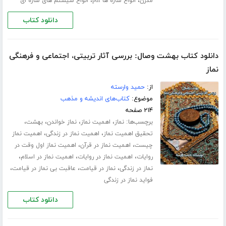
،
،
مدرن
انواع سازه ها pdf
انواع سیستم های سازه ای
دانلود کتاب
دانلود کتاب بهشت وصال: بررسی آثار تربیتی، اجتماعی و فرهنگی
نماز
از:
حمید وارسته
موضوع:
کتاب‌های اندیشه و مذهب
۲۱۴ صفحه
برچسب‌ها:
،
،
،
،
نماز
اهمیت نماز
نماز خواندن
بهشت
،
،
تحقیق اهمیت نماز
اهمیت نماز در زندگی
اهمیت نماز
،
،
چیست
اهمیت نماز در قرآن
اهمیت نماز اول وقت در
،
،
،
روایات
اهمیت نماز در روایات
اهمیت نماز در اسلام
،
،
،
نماز در زندگی
نماز در قیامت
عاقبت بی نماز در قیامت
فواید نماز در زندگی
دانلود کتاب