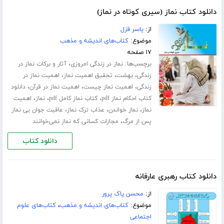
دانلود کتاب نماز (سیری کوتاه در نماز)
از:
یاسر قزل
موضوع:
کتاب‌های اندیشه و مذهب
۱۷ صفحه
برچسب‌ها:
،
نماز در زندگی امروزی
آثار و برکات نماز در
،
،
،
زندگی
بهشت
تحقیق اهمیت نماز
اهمیت نماز در
،
،
،
زندگی
اهمیت نماز چیست
اهمیت نماز در قرآن
دانلود
،
،
،
کتاب احکام نماز pdf
کتاب نماز کامل pdf
نماز
اهمیت
،
،
،
نماز
نماز خواندن
عذاب ترک نماز
عاقبت جوان بی نماز
،
پس از مرگ
مجازات کسانی که نماز نمی‌خوانند
دانلود کتاب
دانلود کتاب رهبری عارفانه
از:
محسن پاک پرور
موضوع:
کتاب‌های اندیشه و مذهب
،
کتاب‌های علوم
اجتماعی