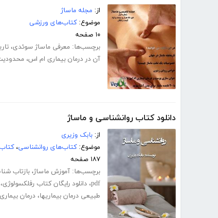
از:
مجله ماساژ
موضوع:
کتاب‌های ورزشی
۱۰ صفحه
برچسب‌ها:
معرفی ماساژ سوئدی
،
تار
آن در درمان بیماری ام اس
،
محدودیت‌
دانلود کتاب روانشناسی و ماساژ
از:
بابک وزیری
موضوع:
کتاب‌های روانشناسی
،
کتاب‌
۱۸۷ صفحه
برچسب‌ها:
آموزش ماساژ
،
بازتاب شن
pdf
،
دانلود رایگان کتاب رفلکسولوژی
،
طبیعی درمان بیماریها
،
درمان بیماری 