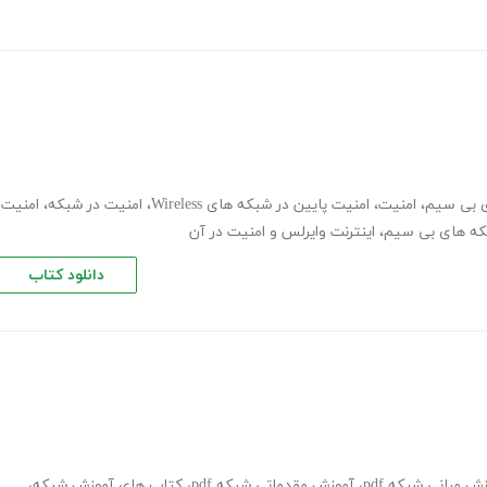
ی بی سیم
،
امنیت
،
امنیت پایین در شبکه های Wireless
،
امنیت در شبکه
،
امنیت
که های بی سیم
،
اینترنت وایرلس و امنیت در آن
دانلود کتاب
ش مبانی شبکه pdf
،
آموزش مقدماتی شبکه pdf
،
کتاب های آموزش شبکه
،